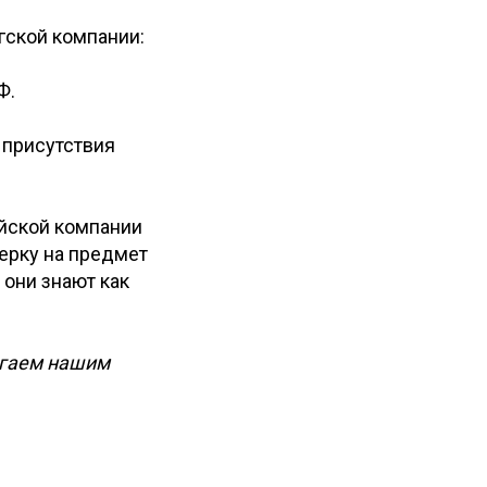
гской компании:
Ф.
 присутствия
ийской компании
ерку на предмет
 они знают как
агаем нашим