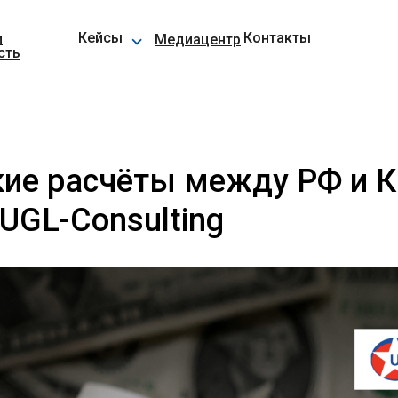
⌵
Кейсы
Контакты
и
Медиацентр
сть
ие расчёты между РФ и К
UGL-Consulting