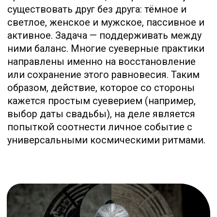
носители глубокого смысла и
энергетического заряда. Самым ярким
примером является культ числа 8. Его
произношение «bā» созвучно слову «发»
(fā), которое означает «богатство»,
«процветание», «успех». Поэтому
восьмёрка считается невероятно
счастливым числом. За него готовы
платить огромные деньги: номера
телефонов, автомобильные номера и
этажи в зданиях, содержащие восьмёрку,
продаются по завышенным ценам. Перед
Олимпийскими играми 2008 года в Пекине
церемония открытия была назначена на
08.08.2008 в 8 часов 8 минут и 8 секунд
вечера.
Полной противоположностью является
число 4. Его произношение «sì» звучит