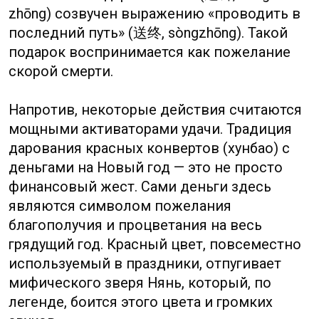
Это сосуществование, кажущееся
парадоксальным для внешнего
наблюдателя, для китайского менталитета
является абсолютно естественным.
Современная наука и технологии отвечают
на вопрос «как?», а традиционные
верования помогают ответить на вопрос
«почему?» и «что это значит?». Они дают
чувство контроля в непредсказуемом
мире, обеспечивают связь с культурным
наследием и предками, структурируют
жизнь через ритуалы и, в конечном счёте,
являются мостом между прошлым и
будущим.
Таким образом, китайские суеверия — это
не просто коллекция странных примет, а
живая, динамичная система смыслов,
глубоко укоренённая в истории, языке и
философии одной из древнейших