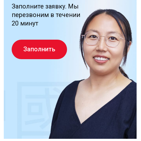
8 800 777 61 98
Бесплатный звонок
РФ
+7 (495) 481-07-28
info@uglc.net
О нас
Медиа-центр
Услуги ·
Контакты
Стоимость
Кейсы