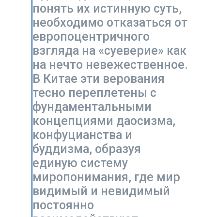
единую систему
миропонимания, где мир
видимый и невидимый
постоянно
взаимодействуют.
Оглавление
Китайские суеверия:
невидимые нити бытия
Философская основа: Ци, Инь и Ян и
гармония
Числа как предзнаменования
Духи предков и мир потусторонний
Повседневные табу и практики на