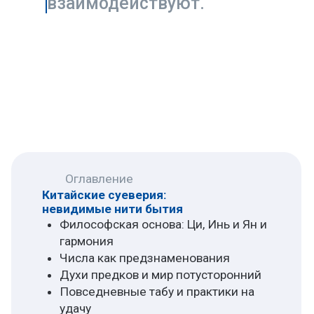
удачу
Суеверия в современном Китае:
между традицией и прогрессом
Философская основа: Ци, Инь и Ян
и гармония
В основе большинства китайских суеверий
лежит не слепая вера в
сверхъестественное, а глубоко
укоренённые философские принципы.
Главным из них является концепция ци —
универсальной жизненной энергии,
которая протекает через все сущее: людей,
предметы, здания и окружающий