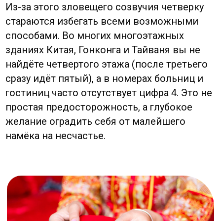
необходимые вещи своим предкам в
загробном мире, дабы они жили там в
достатке и, в свою очередь, могли
благословить свою семью на земле.
С этим же связан и знаменитый Праздник
голодных духов, когда, по поверьям, врата
между мирами открываются, и на землю
выходят блуждающие духи. Чтобы их не
разгневать, люди оставляют им
подношения с едой и избегают в этот
период начинать важные дела или
проводить свадьбы.
Повседневные табу и практики на
удачу
Повседневная жизнь китайца наполнена