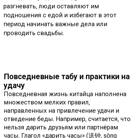
Суеверия в современном Китае:
между традицией и прогрессом
В эпоху стремительной урбанизации и
технологических прорывов суеверия не
только не исчезают, но и адаптируются к
новым реалиям. Крупные корпорации
тратят состояния на консультации
мастеров фэн-шуй при проектировании
своих штаб-квартир. Бизнесмены
отказываются подписывать контракты в
«неблагоприятные» дни, выбранные с
помощью традиционного календаря.
Приложение для обмена сообщениями
WeChat позволяет пользователям
отправлять друг другу виртуальные
красные конверты.