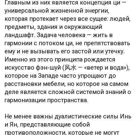
кажется простым суеверием (например,
выбор даты свадьбы), на деле является
попыткой соотнести личное событие с
универсальными космическими ритмами.
Числа как предзнаменования
В китайской культуре числа — это не
просто математические символы, а