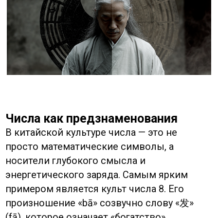
почти идентично слову «死» (sǐ) — «смерть».
Из-за этого зловещего созвучия четверку
стараются избегать всеми возможными
способами. Во многих многоэтажных
зданиях Китая, Гонконга и Тайваня вы не
найдёте четвертого этажа (после третьего
сразу идёт пятый), а в номерах больниц и
гостиниц часто отсутствует цифра 4. Это не
простая предосторожность, а глубокое
желание оградить себя от малейшего
намёка на несчастье.