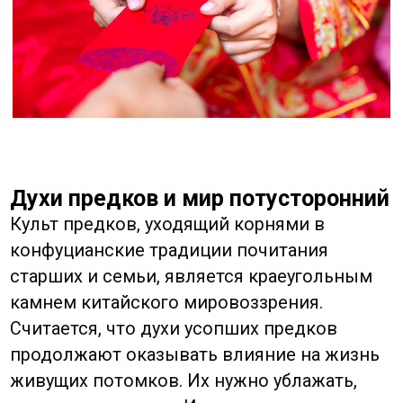
множеством мелких правил,
направленных на привлечение удачи и
отведение беды. Например, считается, что
нельзя дарить друзьям или партнёрам
часы. Глагол «дарить часы» (送钟, sòng
zhōng) созвучен выражению «проводить в
последний путь» (送终, sòngzhōng). Такой
подарок воспринимается как пожелание
скорой смерти.
Напротив, некоторые действия считаются
мощными активаторами удачи. Традиция
дарования красных конвертов (хунбао) с
деньгами на Новый год — это не просто
финансовый жест. Сами деньги здесь
являются символом пожелания
благополучия и процветания на весь
грядущий год. Красный цвет, повсеместно
используемый в праздники, отпугивает
мифического зверя Нянь, который, по