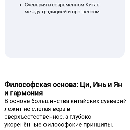
ландшафт. Задача человека — жить в
гармонии с потоком ци, не препятствовать
ему и не вызывать его застой или утечку.
Именно из этого принципа рождается
искусство фэн-шуй (风水 — «ветер и вода»),
которое на Западе часто упрощают до
расстановки мебели, но которое на самом
деле является сложной системой знаний о
гармонизации пространства.
Не менее важны дуалистические силы Инь
и Ян, представляющие собой
противоположности, которые не могут
существовать друг без друга: тёмное и
светлое, женское и мужское, пассивное и
активное. Задача — поддерживать между
ними баланс. Многие суеверные практики
направлены именно на восстановление
или сохранение этого равновесия. Таким
образом, действие, которое со стороны