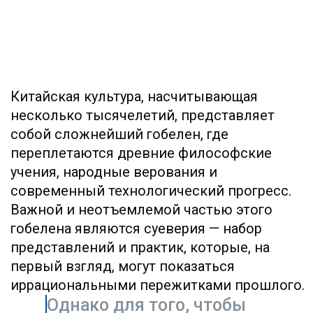
переплетаются древние философские
учения, народные верования и
современный технологический прогресс.
Важной и неотъемлемой частью этого
гобелена являются суеверия — набор
представлений и практик, которые, на
первый взгляд, могут показаться
иррациональными пережитками прошлого.
Однако для того, чтобы
понять их истинную суть,
необходимо отказаться от
европоцентричного
взгляда на «суеверие» как
на нечто невежественное.
В Китае эти верования
тесно переплетены с
фундаментальными
концепциями даосизма,
конфуцианства и
буддизма, образуя