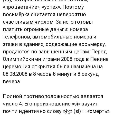
Духи предков и мир потусторонний
Культ предков, уходящий корнями в
конфуцианские традиции почитания
старших и семьи, является краеугольным
камнем китайского мировоззрения.
Считается, что духи усопших предков
продолжают оказывать влияние на жизнь
живущих потомков. Их нужно ублажать,
помнить и уважать. Именно этим
обусловлены такие практики, как
подношения еды и ритуальных денег на
могилах или во время праздников вроде
Цинмин. Сжигание бумажных атрибутов (от
денег и машин до моделей iPhone) — это не
просто символ, а способ передать