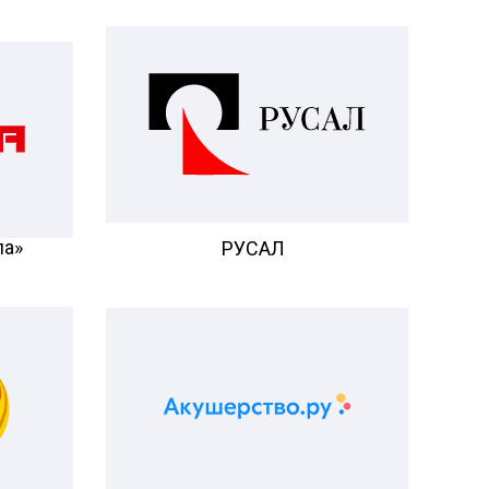
па»
РУСАЛ