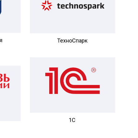
я
ТехноСпарк
1C