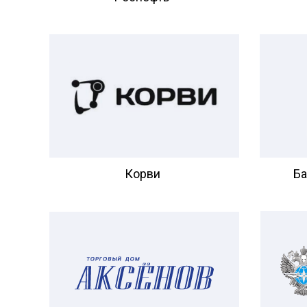
Корви
Ба