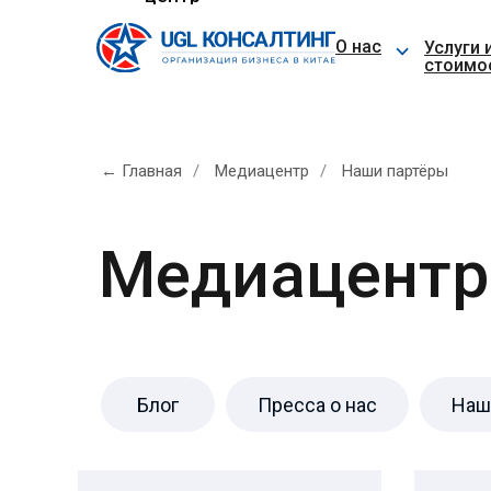
⌵
О нас
Услуги 
стоимо
← Главная
/
Медиацентр
/
Наши партёры
Медиацентр
Блог
Пресса о нас
Наш