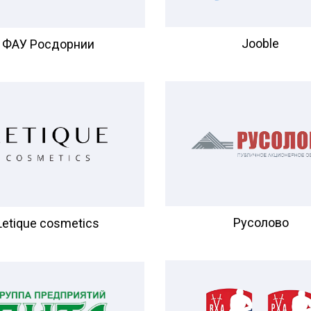
Jooble
ФАУ Росдорнии
Русолово
Letique cosmetics