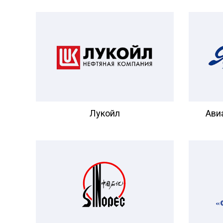
Лукойл
Ави