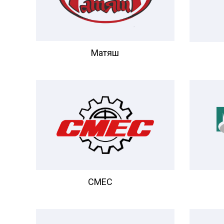
Матяш
CMEC