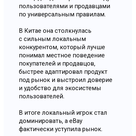
Хорошая консультация — это
не лекция о Китае и не набор
общих советов. Это
структурированная проверка
вашей гипотезы
и проектирование точки входа
в КНР.
✦
Сначала мы фиксируем цель
проекта — что именно вы хотите
сделать в Китае и зачем, потому
что без цели обсуждение быстро
превращается в абстракции.
✦✦
Затем проверяется модель:
какие ограничения действуют
именно для вашей
деятельности, нужны ли