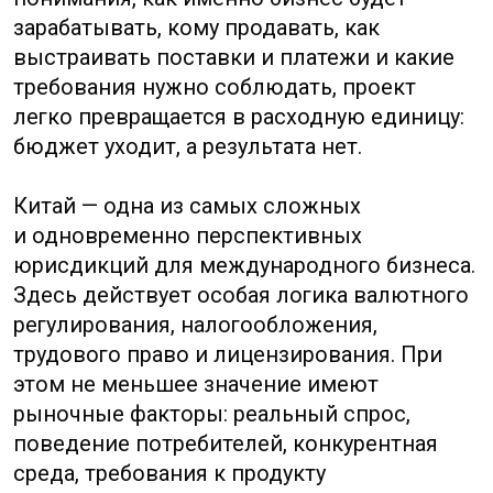
юрисдикций для международного бизнеса.
Здесь действует особая логика валютного
регулирования, налогообложения,
трудового право и лицензирования. При
этом не меньшее значение имеют
рыночные факторы: реальный спрос,
поведение потребителей, конкурентная
среда, требования к продукту
и таможенные правила.
Ошибка на старте может быть не только
дорого, она может быть непоправима
по времени и по рыночной возможности.
Пока компания переделывает структуру,
конкурент занимает нишу. Пока
вы дорабатываете договоры
и пересобираете схему расчетов под
реальные требования рынка, контрагент
уходит к более предсказуемому
поставщику. Пока выясняется, что товар