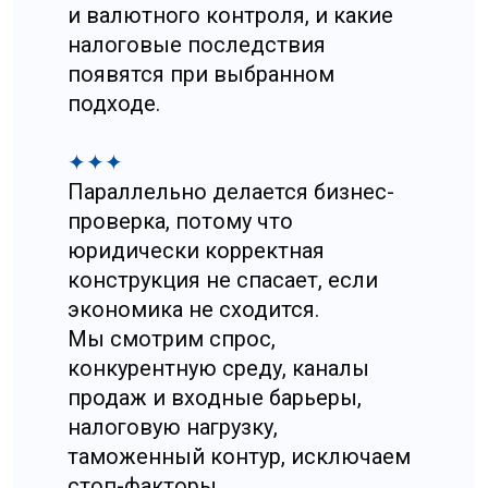
Кейc: как «логистическая
компания» превратилась
в рабочую модель входа
К нам пришел клиент с понятной
идеей: создать в Китае
транспортную логистическую
компанию, поставить грузовики
на китайскую компанию
и организовать перевозки
из Китая в РФ.
На уровне задумки это выглядело
логично, но на этапе анализа
выяснились регуляторные
и операционные ограничения,
которые делают такой запуск для
новой компании крайне тяжелым.