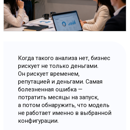
Когда консультация
действительно необходима
Консультация нужна тогда, когда решение
«выходить в Китай» уже принято, но нет
уверенности, что выбранная модель
реально заработает в китайской среде.
Это особенно актуально, если вы хотите
сначала проверить идею и экономику,
прежде чем вкладываться в структуру,
если планируете торговлю или
производство и нужно заранее «свести»
налоги, лицензии, банковские требования
и обязательные расходы, или если вы уже
работаете с Китаем, но столкнулись