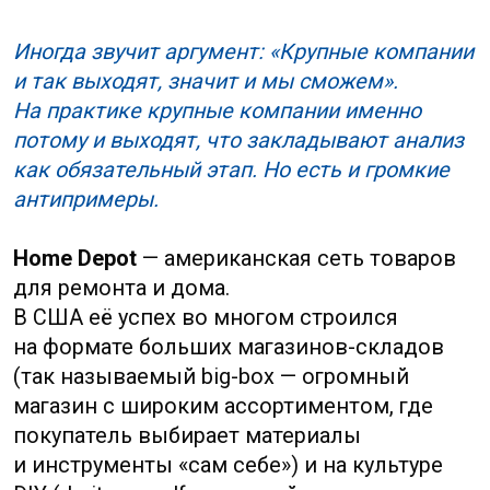
пользователей.
В итоге локальный игрок стал
доминировать, а eBay
фактически уступила рынок.
Смысл этих историй не в том,
что крупные компании
ошибаются. Смысл в том, что
Китай наказывает за стратегию
без проверки гипотезы, даже
если бренд сильный и ресурсы
большие.