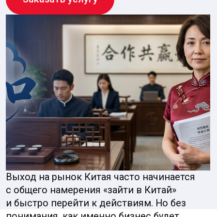
Выход на рынок Китая часто начинается
с общего намерения «зайти в Китай»
и быстро перейти к действиям. Но без
понимания, как именно бизнес будет
зарабатывать, кому продавать, как
выстраивать поставки и платежи и какие
требования нужно соблюдать, проект
легко превращается в расходную единицу:
бюджет уходит, а результата нет.
Китай — одна из самых сложных
и одновременно перспективных