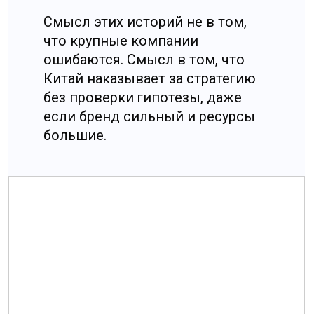
лицензии, есть ли отраслевые
нюансы, какие региональные
особенности влияют на сроки
и стоимость, насколько
реалистична схема расчетов
с точки зрения банков
и валютного контроля, и какие
налоговые последствия
появятся при выбранном
подходе.
✦✦✦
Параллельно делается бизнес-
проверка, потому что
юридически корректная
конструкция не спасает, если
экономика не сходится.
Мы смотрим спрос,
конкурентную среду, каналы
продаж и входные барьеры,
налоговую нагрузку,