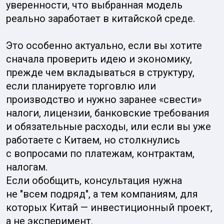
В Китае эта логика сработала хуже, потому
что массовый потребитель чаще выбирал
модель «сделайте за меня»: нанять бригаду
было привычнее и доступнее, а сам рынок
жилья и ремонта был организован иначе.
В результате формат, который был
сильным преимуществом в США, в Китае
оказался менее востребованным, чем
ожидалось, и модель не попала
в потребительскую привычку.