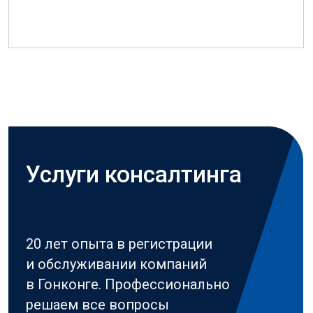
таможенный контур, исключаем
стоп-факторы.
✦✦✦✦
И только после этого
подбирается структура.
Проще говоря, мы не начинаем
с «какую компанию открыть»,
мы приходим к этому как
к результату анализа: где
регистрироваться, как
выстроить связку Китай-Гонконг
или обойтись без неё, как
подготовить документальную
логику под банки и какие шаги
дадут минимальные риски
и сроки.
Компания в этой логике —
не «первый шаг», а один