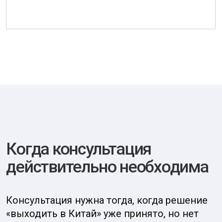
Home Depot и eBay
Иногда звучит аргумент: «Крупные компании
и так выходят, значит и мы сможем».
На практике крупные компании именно
потому и выходят, что закладывают анализ
как обязательный этап. Но есть и громкие
антипримеры.
Home Depot
— американская сеть товаров
для ремонта и дома.
В США её успех во многом строился
на формате больших магазинов-складов
(так называемый big-box — огромный
магазин с широким ассортиментом, где
покупатель выбирает материалы
и инструменты «сам себе») и на культуре
DIY (do it yourself — «сделай сам», когда
ремонт и улучшения дома люди часто
делают своими руками).