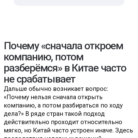
управляемость.
До того как тратить деньги
на выход в Китай, нужно
понимать, какую задачу
вы решаете, какая модель
присутствия вам нужна и зачем,
где точка входа разумнее —
материковый Китай, Гонконг или
связка двух юрисдикций,
и потребуются ли разрешения
под вашу реальную
операционную деятельность.
Важно заранее оценить
налоговую логику
и обязательные расходы
на содержание структуры,
а также то, как банки будут