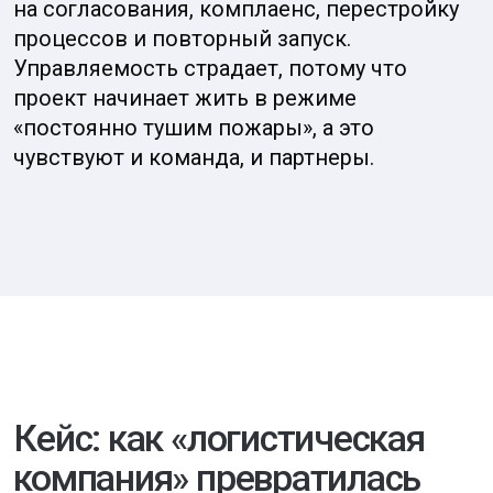
Не нашли
нужной
услуги?
Напишите
нам, и мы
решим все
вопросы
Мы перезвоним в
течение 20 минут
Заполнить