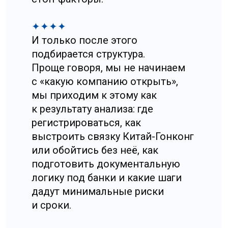
Возник вопрос лицензирования
и последовательности допуска
к деятельности, проявились
требования к внутреннему
контуру перевозок до выхода
на международный уровень,
а также существенная нагрузка
по инфраструктуре и затратам
на старт, включая парк, парковку
и обслуживание.
В результате клиент ушел
не с отказом от идеи
«логистика», а с более
реалистичной конфигурацией
входа в отрасль, которая
позволяет стартовать без
тяжелого капитального
сценария и без попадания