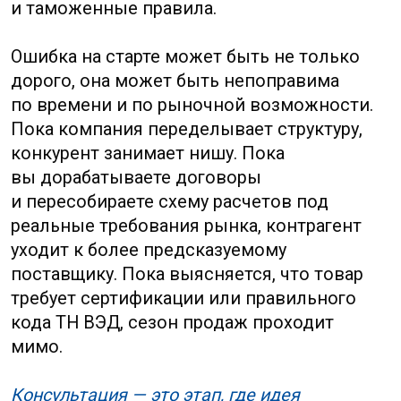
требует сертификации или правильного
кода ТН ВЭД, сезон продаж проходит
мимо.
Консультация — это этап, где идея
превращается в просчитанный план
действий с понятными рисками, ресурсами
и последовательностью шагов.
Бизнес-консалтинг в Китае и
Гонконге
Услуги
Регистрация авторского
права и патента
Юридический
Налоговый
Финансовый
Трудовой