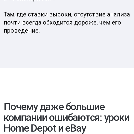
Кейс eBay тоже про неверную
ставку на перенос работающей
модели. eBay — глобальная
платформа, которая во многих
странах развивалась как
площадка для торговли между
пользователями и продавцами
по универсальным правилам.
В Китае она столкнулась
с сильным локальным
конкурентом, который лучше
понимал местное поведение
покупателей и продавцов,
быстрее адаптировал продукт
под рынок и выстроил доверие
и удобство для экосистемы