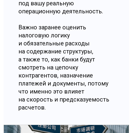
И это только часть картины.
Параллельно должна быть
собрана бизнес-логика: есть ли
спрос в вашем сегменте
и регионах, какие каналы продаж
действительно работают, на чём
вы будете выигрывать
у конкурентов, какие требования
к продукту предъявляет рынок
и регулирование, и какие
таможенные
и сертификационные барьеры
могут «остановить» проект уже
на старте.