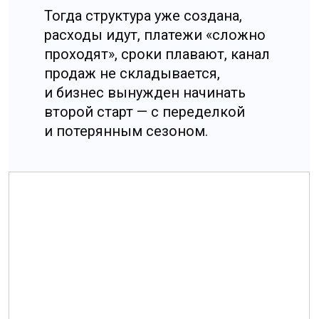
с вопросами по платежам, контрактам,
налогам.
Если обобщить, консультация нужна
не "всем подряд", а тем компаниям, для
которых Китай — инвестиционный проект,
а не эксперимент.
Там, где ставки высоки, отсутствие анализа
почти всегда обходится дороже, чем его
проведение.
Почему даже большие
компании ошибаются: уроки