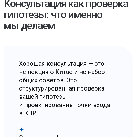
Почему «сэкономим
и начнём» часто обходится
дороже
На старте кажется, что анализ можно
пропустить, чтобы быстрее «перейти
к действиям». На практике в Китае это
часто превращается в более дорогой
сценарий, просто позже.
Исправления обычно касаются структуры,
договоров, платежного контура,
лицензирования или логистики, и почти
всегда забирают время: банки
запрашивают дополнительные
подтверждения, платежи задерживаются,
сроки запуска сдвигаются, а контрагенты
теряют терпение.
Потери в таких ситуациях обычно