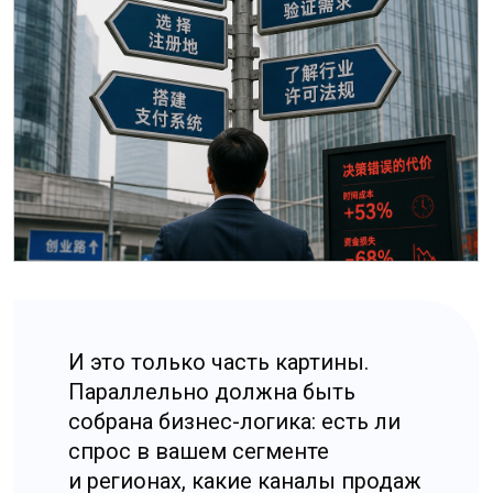
Когда такого анализа нет, бизнес
рискует не только деньгами.
Он рискует временем,
репутацией и деньгами. Самая
болезненная ошибка —
потратить месяцы на запуск,
а потом обнаружить, что модель
не работает именно в выбранной
конфигурации.
Тогда структура уже создана,
расходы идут, платежи «сложно
проходят», сроки плавают, канал