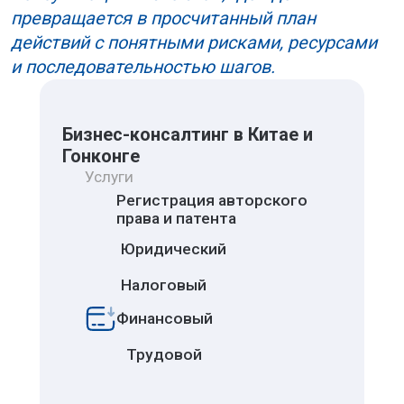
Почему «сначала откроем
компанию, потом
разберёмся» в Китае часто
не срабатывает
Дальше обычно возникает вопрос:
«Почему нельзя сначала открыть
компанию, а потом разбираться по ходу
дела?» В ряде стран такой подход
действительно проходит относительно
мягко, но Китай часто устроен иначе. Здесь
последствия неверных решений
проявляются быстро, а исправление
обычно занимает месяцы и тянет за собой
паузу, когда бизнес теряет темп и