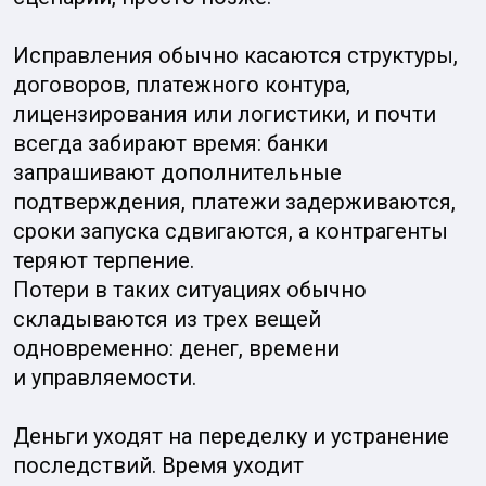
Регистрация компании — технический шаг,
который легко сделать первым,
но ошибочно делать единственным.
Китай требует системного подхода:
правового, финансового, банковского
и бизнес-стратегического одновременно.
Если цель — не просто «открыться»,
а зарабатывать и масштабироваться,
консультация становится самым
прагматичным стартом, потому что она
отсеивает плохие сценарии до того, как
вы в них инвестировали.
Если вы планируете выход в Китай,
сомневаетесь в бизнес-модели или хотите
проверить точку входа, лучший первый
шаг — не «сразу действовать», а сначала
понять, что именно вы делаете и почему
эта модель должна работать.