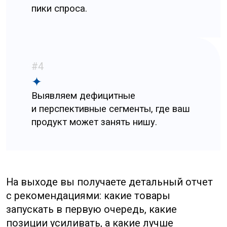
Маркетинговое
исследование
каналов
продаж
в Китае
Важно не только понимать, что продавать,
но и где продавать. Китайский рынок
отличается разнообразием каналов
продаж, и каждый из них имеет свои
особенности. Мы изучаем:
Онлайн-платформы
Включая
Alibaba, JD.com, Tmall
и
другие, где сосредоточена
большая часть электронной
коммерции.