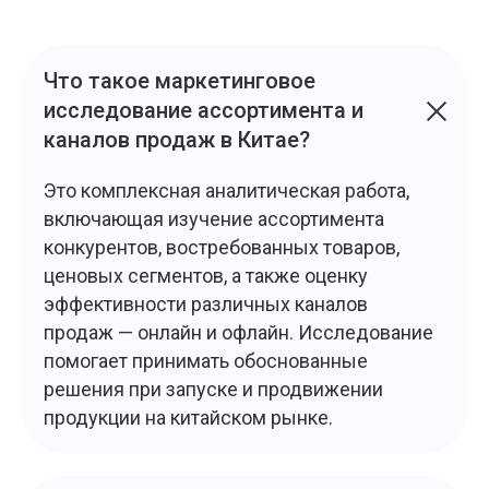
18
Пн — Пт 9:00 —18:00 Сб —Вс Выходные
дни Офис в Пекине + 5 часов к МСК
Что такое маркетинговое
исследование ассортимента и
(c) 2005-2026 «ЮГЛ» Все права защищены
каналов продаж в Китае?
Политика
конфиденциальности
Политика обработки персональных данных
Это комплексная аналитическая работа,
Информация на сайте не является публичной
включающая изучение ассортимента
офертой
конкурентов, востребованных товаров,
Разработка сайта CTA CREW
ценовых сегментов, а также оценку
эффективности различных каналов
продаж — онлайн и офлайн. Исследование
помогает принимать обоснованные
решения при запуске и продвижении
продукции на китайском рынке.