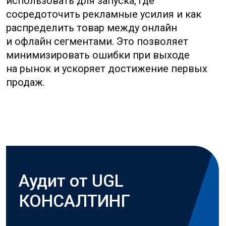
занимает
от 10 до 25 рабочих дней
.
Процесс состоит из нескольких этапов,
каждый из которых тщательно
контролируется:
Шаг 1
Сбор данных о рынке
и конкурентах
Включая ценовые предложения
и ассортимент.
Шаг 2
Анализ ассортимента