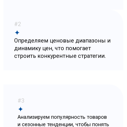
#4
✦
Выявляем дефицитные
и перспективные сегменты, где ваш
продукт может занять нишу.
На выходе вы получаете детальный отчет
с рекомендациями: какие товары
запускать в первую очередь, какие
позиции усиливать, а какие лучше
исключить. Такой подход позволяет
оптимизировать ассортимент, сократить
издержки и повысить прибыльность
бизнеса.