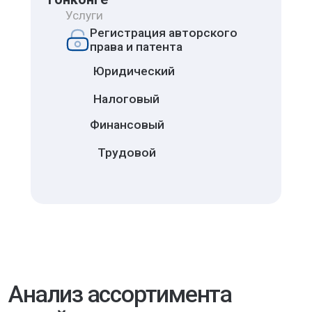
Анализ ассортимента
китайского рынка
Мы проводим комплексный
маркетинговый анализ ассортимента в
Китае, чтобы понять, что именно покупают
китайские потребители, и какие продукты
пользуются наибольшим спросом. В
рамках исследования мы:
#1
✦
Мониторим и сравниваем
предложения конкурентов, чтобы
выявить лучшие практики и
уникальные позиции.