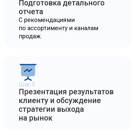
✦
Глубина аналитики и включение
дополнительных данных
(например,
мониторинг конкурентов в реальном
времени).
Мы формируем прозрачное коммерческое
предложение с разбивкой по этапам
работы, чтобы вы точно понимали, за что
платите. При этом цена всегда
соответствует качеству и объему
предоставляемой информации, позволяя
максимально эффективно использовать
бюджет.
Преимущества
работы с нашей
компанией
Работая с нами, вы получаете комплексное