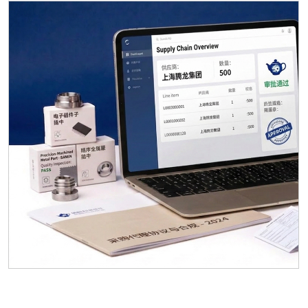
анализа.
✦
Гарантия качества
Возможность адаптировать
стратегию под изменения рынка
в режиме реального времени.
✦
Персональный подход
Конкретные рекомендации для
увеличения продаж и оптимизации
ассортимента.