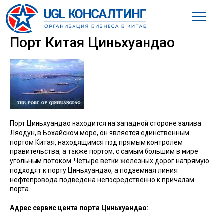
8 (800) 777-61-98
Порт Китая Циньхуандао
Порт Циньхуандао находится на западной стороне залива
Ляодун, в Бохайском море, он является единственным
портом Китая, находящимся под прямым контролем
правительства, а также портом, с самым большим в мире
угольным потоком. Четыре ветки железных дорог напрямую
подходят к порту Циньхуандао, а подземная линия
нефтепровода подведена непосредственно к причалам
порта.
Адрес сервис цента порта Циньхуандао: