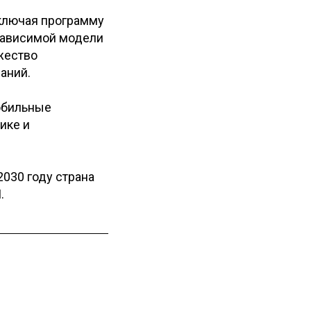
включая программу
независимой модели
жество
аний.
обильные
ике и
2030 году страна
.