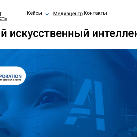
⌵
Кейсы
Контакты
и
Медиацентр
сть
й искусственный интелле