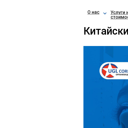
⌵
О нас
Услуги 
стоимо
Китайски