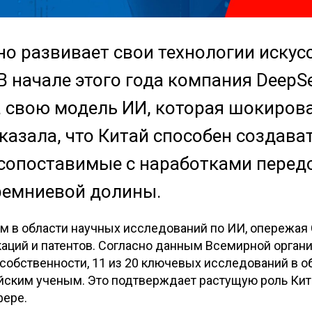
но развивает свои технологии искус
В начале этого года компания DeepS
 свою модель ИИ, которая шокирова
казала, что Китай способен создава
 сопоставимые с наработками пере
ремниевой долины.
ом в области научных исследований по ИИ, опережая
каций и патентов. Согласно данным Всемирной орган
собственности, 11 из 20 ключевых исследований в о
йским ученым. Это подтверждает растущую роль Кит
фере.