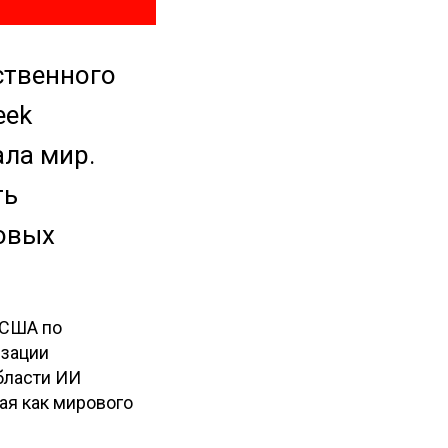
ственного
eek
ла мир.
ть
довых
 США по
изации
бласти ИИ
ая как мирового