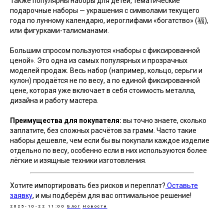
Также популярны наборы для детей, тематические
подарочные наборы — украшения с символами текущего
Хотите быть в курсе последних
года по лунному календарю, иероглифами «богатство» (福),
событий? Подпишитесь на наши
или фигурками-талисманами.
новостные обновления,
чтобы получать свежие новости
Большим спросом пользуются «наборы с фиксированной
прямо в вашу почту
ценой». Это одна из самых популярных и прозрачных
моделей продаж. Весь набор (например, кольцо, серьги и
кулон) продаётся не по весу, а по единой фиксированной
цене, которая уже включает в себя стоимость металла,
дизайна и работу мастера.
Преимущества для покупателя:
вы точно знаете, сколько
заплатите, без сложных расчётов за грамм. Часто такие
наборы дешевле, чем если бы вы покупали каждое изделие
Расскажите о своём
отдельно по весу, особенно если в них используются более
лёгкие и изящные техники изготовления.
проекте
Хотите импортировать без рисков и переплат?
Оставьте
заявку
, и мы подберём для вас оптимальное решение!
2025-10-22 11:00
Блог
Новости