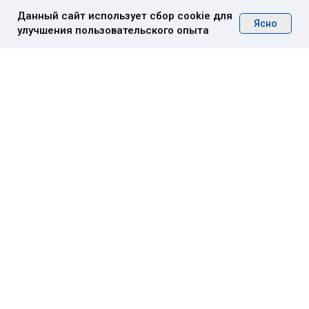
Данный сайт использует сбор cookie для
Ясно
улучшения пользовательского опыта
О нас
Медиа-центр
Услуги ·
Контакты
Стоимость
Кейсы
Москва, Столярный переулок, 3, корп.
18
Пн — Пт 9:00 —18:00 Сб —Вс Выходные
дни Офис в Пекине + 5 часов к МСК
(c) 2005-2026 «ЮГЛ» Все права защищены
Политика
конфиденциальности
Политика обработки персональных данных
Информация на сайте не является публичной
офертой
Разработка сайта CTA CREW