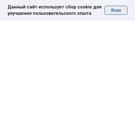
Данный сайт использует сбор cookie для
Ясно
улучшения пользовательского опыта
О нас
Медиа-центр
Услуги ·
Контакты
Стоимость
Кейсы
Москва, Столярный переулок, 3, корп.
18
Пн — Пт 9:00 —18:00 Сб —Вс Выходные
дни Офис в Пекине + 5 часов к МСК
(c) 2005-2026 «ЮГЛ» Все права защищены
Политика
конфиденциальности
Политика обработки персональных данных
Информация на сайте не является публичной
офертой
Разработка сайта CTA CREW