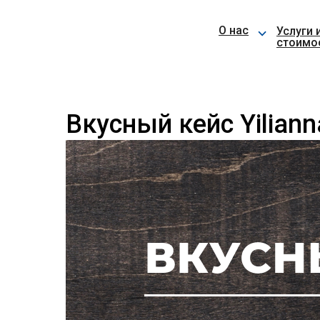
⌵
О нас
Услуги 
стоимо
Вкусный кейс Yilianna