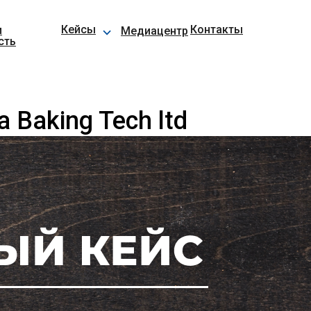
⌵
Кейсы
Контакты
и
Медиацентр
сть
 Baking Tech ltd