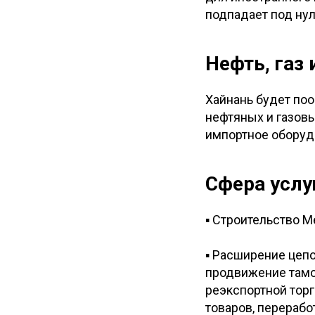
подпадает под ну
Нефть, газ
Хайнань будет по
нефтяных и газовы
импортное оборудо
Сфера услу
▪ Строительство М
▪ Расширение цепо
продвижение тамо
реэкспортной тор
товаров, перераб