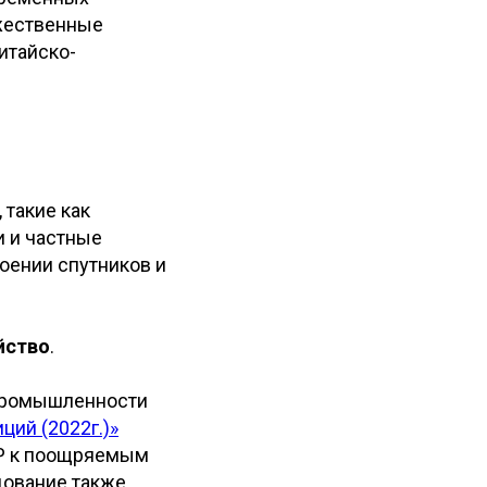
ожественные
итайско-
 такие как
и и частные
оении спутников и
йство
.
 промышленности
ий (2022г.)»
НР к поощряемым
дование также