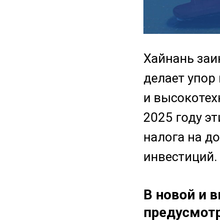
Хайнань заи
делает упор
и высокоте
2025 году э
налога на д
инвестиций.
В новой и 
предусмот