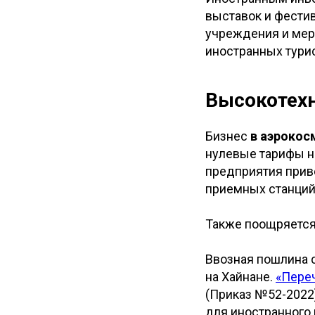
выставок и фести
учреждения и мер
иностранных турис
Высокотех
Бизнес
в аэроко
нулевые тарифы н
предприятия приве
приемных станций
Также поощряется
Ввозная пошлина 
на Хайнане.
«Переч
(Приказ №52-2022
для иностранного 