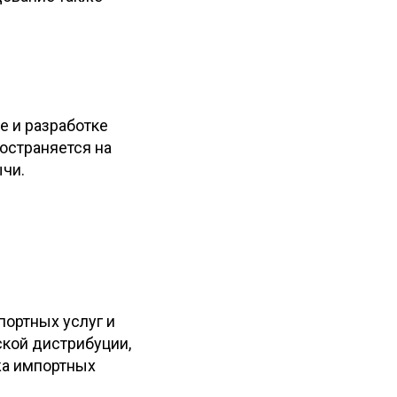
е и разработке
остраняется на
ычи.
портных услуг и
кой дистрибуции,
жа импортных