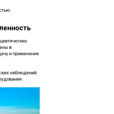
стью.
ленность
ацевтических
рены в
дачу и применение
еских наблюдений
рудования.