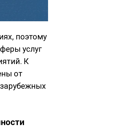
иях, поэтому
сферы услуг
ятий. К
ены от
 зарубежных
нности