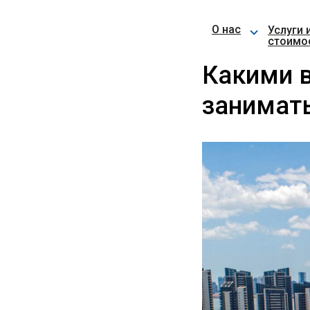
⌵
О нас
Услуги 
стоимо
Какими 
занимать