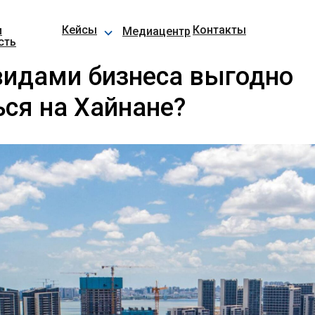
⌵
Кейсы
Контакты
и
Медиацентр
сть
видами бизнеса выгодно
ся на Хайнане?