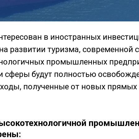
нтересован в иностранных инвестиц
 на развитии туризма, современной 
хнологичных промышленных предпри
ти сферы будут полностью освобожд
оходы, полученные от новых прямых
высокотехнологичной промышле
рены: