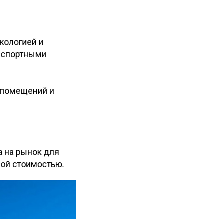
кологией и
нспортными
у помещений и
а на рынок для
ой стоимостью.