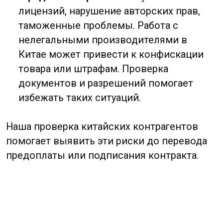
Regulation). Мы проверяем,
действительна ли регистрация
компании, не находится ли она в
процессе ликвидации. Проверка ИНН
(Unified Social Credit Code) и сведений о
директоре. Это позволяет убедиться,
что компания реально существует и
ведет деятельность легально.
Финансовая экспертиза
: Анализ
открытых финансовых отчетов (если
доступны). Мы изучаем доходы,
расходы и активы компании в Китае,
чтобы оценить ее платежеспособность.
Проверка наличия судебных исков,
задолженностей. Если у китайского
контрагента есть неоплаченные штрафы
или иски от других компаний, это