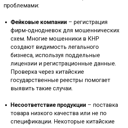
поставщики меняют состав материалов
или уменьшают объемы поставки после
получения предоплаты. Проверка
отзывов и истории сделок снижает
такие риски.
Финансовая нестабильность
–
банкротство или долги контрагента в
Китае, ведущие к срыву поставок.
Компания может выглядеть надежной,
но иметь скрытые долги или судебные
иски. Финансовая проверка китайского
контрагента выявляет подобные
проблемы.
Юридические риски
– отсутствие
лицензий, нарушение авторских прав,
таможенные проблемы. Работа с
нелегальными производителями в