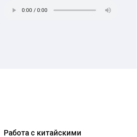
Работа с китайскими
поставщиками и другими
контрагентами открывает
большие возможности для
бизнеса, но сопряжена с
серьезными рисками.
Мошенничество,
недобросовестные партнеры,
поддельные документы – все это