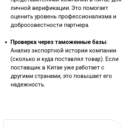
и переводить документы.
Снижение рисков
: Вы получаете полный
отчет о надежности контрагента, что
позволяет избежать сотрудничества с
мошенниками. Наши клиенты экономят
до 90% потенциальных потерь.
Прозрачность
: Все данные
подтверждаются официальными
источниками. Мы не используем
непроверенную информацию из
сомнительных источников.
Гибкость
: Проверка как по базовым
параметрам, так и углубленный аудит. Вы
можете выбрать уровень детализации в
зависимости от суммы сделки.