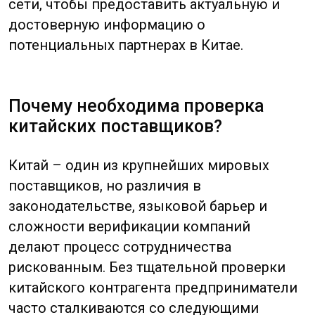
делают процесс сотрудничества
рискованным. Без тщательной проверки
китайского контрагента предприниматели
часто сталкиваются со следующими
проблемами:
Фейковые компании
– регистрация
фирм-однодневок для мошеннических
схем. Многие мошенники в КНР
создают видимость легального
бизнеса, используя поддельные
лицензии и регистрационные данные.
Проверка через китайские
государственные реестры помогает
выявить такие случаи.
Несоответствие продукции
– поставка
товара низкого качества или не по
спецификации. Некоторые китайские