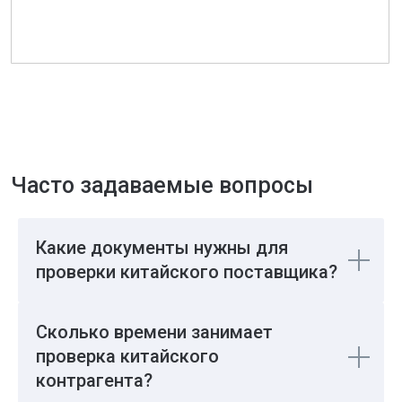
Подписаться
Хотите быть в курсе последних
событий? Подпишитесь на наши
новостные обновления,
чтобы получать свежие новости
прямо в вашу почту
Какие документы нужны для
проверки китайского поставщика?
Расскажите о своём
проекте
Сколько времени занимает
проверка китайского
контрагента?
Обратная связь