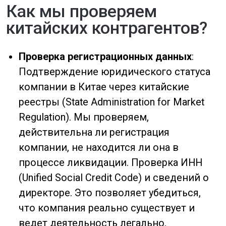
серьезный сигнал о рисках.
Репутационный анализ
: Отзывы на
Alibaba, Global Sources, местных форумах.
Мы собираем информацию о реальном
опыте других покупателей, работавших с
этим поставщиком в Китае. Проверка
наличия жалоб в ассоциациях и
торговых палатах Китая. Если компания
нарушала договоренности, это может
быть зафиксировано в отраслевых базах
данных.
Выездная проверка (при
необходимости)
: Фото- и видеоотчет с
производства. Наши представители
могут посетить завод или офис
поставщика в Китае, чтобы убедиться в
его реальных мощностях. Встреча с