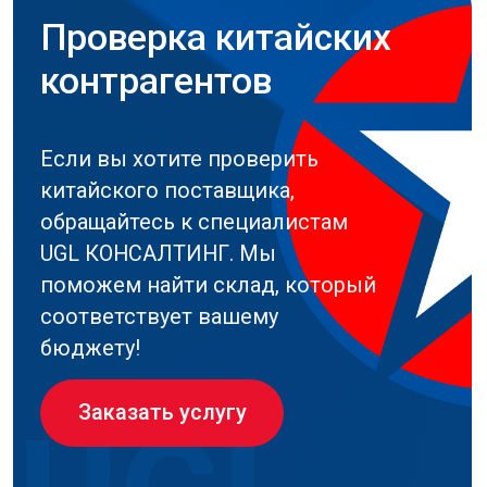
7 дней, углубленная – до 14 дней.
Вы получаете детальный отчет с
выводами и рекомендациями. В отчете
будет указано, можно ли доверять этому
поставщику и на каких условиях стоит с
ним работать.
Не рискуйте своими деньгами и
репутацией – доверьте проверку
профессионалам. Свяжитесь с нами, чтобы
обезопасить свои сделки с китайскими
партнерами.