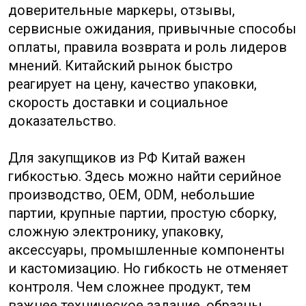
компания, экспортный агент, сборщик,
брендодержатель или посредник без
контроля над производством. Фабрика
не всегда лучше торговой компании: завод
может плохо говорить по-английски,
не иметь экспортного опыта
и не разбираться в документах. Торговая
компания может быть полезна, если она
реально управляет несколькими
фабриками и отвечает за качество.
Российским компаниям стоит осторожно
относиться к универсальным
поставщикам, которые готовы найти всё:
от детских игрушек до промышленного
оборудования.
В некоторых простых категориях это
допустимо, но в технических товарах
лучше работать с профильными
компаниями. Если поставщик не может