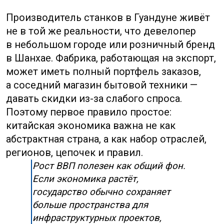
брендам сложнее повышать цену,
маркетплейсы усиливают скидки,
а локальные дистрибьюторы могут
требовать более мягкие условия. Для
российского экспортёра это значит: один
факт «в Китае большой рынок» ещё
не доказывает, что продукт будет быстро
продаваться.
Промышленная статистика показывает,
насколько активно фабрики производят
товары. Для закупщика из РФ она важна
не напрямую, а как индикатор
переговорной позиции поставщиков. Если
отрасль растёт и загружена заказами,
фабрики меньше склонны к скидкам
и чаще требуют предоплату. Если в отрасли
избыток мощностей, поставщики охотнее
дают гибкие условия, но появляется
другой риск: часть предприятий может
демпинговать, экономить на качестве или