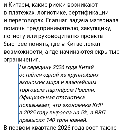
В первом квартале 2026 года рост также
составил 5% год к году. Но за общей
цифрой скрывается неоднородная картина:
промышленность и экспортные отрасли
чувствуют себя устойчивее, а внутренний
спрос, недвижимость и часть
потребительских сегментов развиваются
заметно неровнее. Для бизнеса из РФ это
означает простую вещь: Китай остаётся
сильным производственным и торговым
центром, но работать с ним по старым
шаблонам становится рискованнее.
Материал не заменяет финансовую,
юридическую или таможенную
консультацию. Он нужен как практическая
карта: какие вопросы задать китайскому
поставщику, почему полезно проверять
фабрику до оплаты, чем расчёты в юанях
отличаются от расчётов в долларах
и какие отрасли завязаны