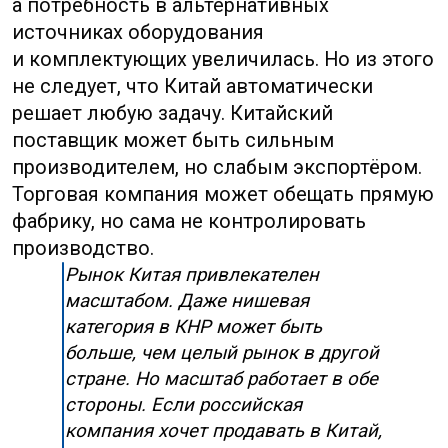
и инспекция перед отгрузкой.
Китайская экономика важна и как
источник сигналов.
Если в КНР усиливают поддержку
определённой отрасли, там могут
появиться новые поставщики,
субсидируемые мощности
и привлекательные цены. Если
государство ограничивает отрасль, вводит
контроль экспорта или ужесточает
правила безопасности, сделка может стать
сложнее. Российским компаниям полезно
следить за отраслевыми новостями,
а не только за курсом юаня.
✦
Покупать в Китае выгодно, когда есть
техническое задание и контроль
качества.
✦
Продавать в Китай реально, когда есть
локальная проверка спроса и понятный
канал продаж.