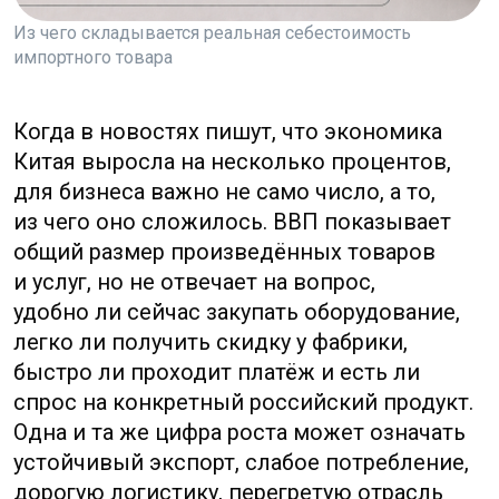
производство, спрос,
экспорт
Если смотреть только на общую динамику
ВВП, Китай выглядит как единая машина
роста. Если смотреть глазами компании
из РФ, картина распадается на десятки
отдельных рынков.
Производитель станков в Гуандуне живёт
не в той же реальности, что девелопер
в небольшом городе или розничный бренд
в Шанхае. Фабрика, работающая на экспорт,
может иметь полный портфель заказов,
а соседний магазин бытовой техники —
давать скидки из-за слабого спроса.
Поэтому первое правило простое:
китайская экономика важна не как
абстрактная страна, а как набор отраслей,
регионов, цепочек и правил.