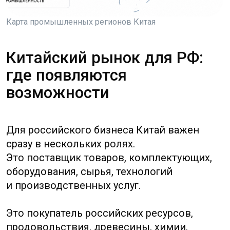
Методика расчёта себестоимости: шаг за шагом
Для B2B-сегмента важны доверие,
техническая конкретика и способность
выдерживать длинный цикл
согласований. Китайский партнёр может
проявлять интерес, просить образцы,
обсуждать пилот и при этом долго
не переходить к заказу. Это не всегда
отказ. Часто компания проверяет
поставщика, согласует бюджет, сравнивает
локальные альтернативы, изучает риски
импорта и думает, как встроить продукт
в существующую цепочку.
В B2C-сегменте ещё больше внимания
уходит на локализацию. Перевести сайт
на китайский язык недостаточно. Нужно