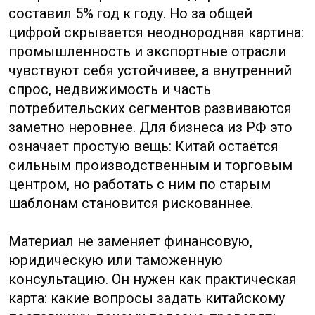
на государственную политику.
Оглавление
Китайская экономика простыми словами:
что важно бизнесу из РФ
Как читать цифры без
профессионального жаргона
Почему рынок Китая важен для бизнеса
из РФ
Производство в Китае: что изменилось
для российских компаний
Внутренний спрос, потребители
и конкуренция
Экспорт и импорт Китая: где
возможности для РФ
Юань, платежи и расчёты: что нужно
знать бизнесу
Логистика из Китая в Россию: как
экономика влияет на сроки и цену
Регулирование и государственная
политика: как они меняют условия
сделки