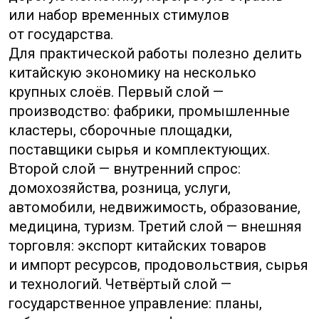
Рост ВВП полезен как общий фон.
Если экономика растёт,
государство обычно сохраняет
больше пространства для
инфраструктурных проектов,
поддержки предприятий
и банковского финансирования.
Но для сделок по поставкам
важнее смотреть
на производственную активность,
загрузку фабрик, цены на сырьё,
экспортные заказы и сезонность.
Например, официальный PMI
в производстве показывает настроение
и активность промышленных
предприятий. Значение выше 50 обычно
означает расширение, ниже 50 — сжатие.
Официальный PMI может быть
на пороговом уровне, а внутри него
крупные предприятия чувствуют себя