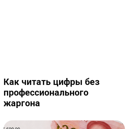
Из чего складывается реальная себестоимость
импортного товара
Когда в новостях пишут, что экономика
Китая выросла на несколько процентов,
для бизнеса важно не само число, а то,
из чего оно сложилось. ВВП показывает
общий размер произведённых товаров
и услуг, но не отвечает на вопрос,
удобно ли сейчас закупать оборудование,
легко ли получить скидку у фабрики,
быстро ли проходит платёж и есть ли
спрос на конкретный российский продукт.
Одна и та же цифра роста может означать
устойчивый экспорт, слабое потребление,
дорогую логистику, перегретую отрасль
или набор временных стимулов
от государства.
Для практической работы полезно делить