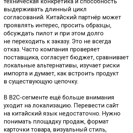
Для российских компаний главный сдвиг
последних лет состоит в том, что Китай
стал не только источником простого
товара, но и центром замещения целых
категорий оборудования и комплектующих.
Российский бизнес закупает станки,
электронику, датчики, упаковочные линии,
автокомпоненты, строительные
материалы, химические продукты,
медицинские расходники, товары для e-
commerce и многое другое. Одновременно
выросли требования к проверке: банки,
таможня, конечные клиенты и страховые
компании чаще запрашивают документы
и подтверждение производителя.
Выбор поставщика начинается не с цены,
а с роли компании в цепочке. Нужно
понять, перед вами фабрика, торговая