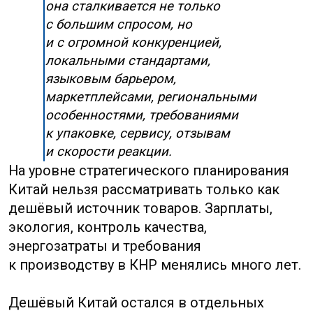
✦
Работать через посредника безопаснее
только тогда, когда его роль
и ответственность прописаны
документально.
✦
Китайский рынок не терпит
неопределённости: чем точнее
документы, тем меньше споров.
Производство в Китае: что
изменилось для российских
компаний