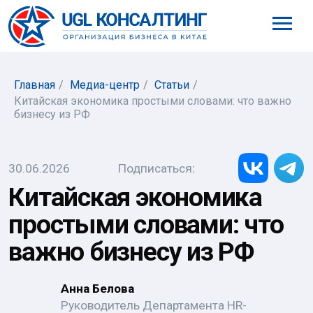
8 (800) 777-61-98
Главная
/
Медиа-центр
/
Статьи
/
Китайская экономика простыми словами: что важно
бизнесу из РФ
Подписаться
:
30.06.2026
Китайская экономика
простыми словами: что
важно бизнесу из РФ
Анна Белова
Руководитель Департамента HR-
сопровождения, директор Филиала в г.
Ляньюньган