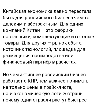
размещения производства или
финансовый партнёр в расчётах.
Но чем активнее российский бизнес
работает с КНР, тем важнее понимать
не только цены в прайс-листе,
но и экономическую логику страны:
почему одни отрасли растут быстрее
других, как государство влияет на рынок,
почему фабрика может менять условия
после праздников и зачем смотреть
не только на курс юаня, но и на регион,
банк, логистический маршрут и статус
товара.
Эта статья объясняет китайскую
экономику простыми словами, без
академического языка и лишней
статистической перегрузки. Мы разберём,
как устроена модель роста Китая, чем