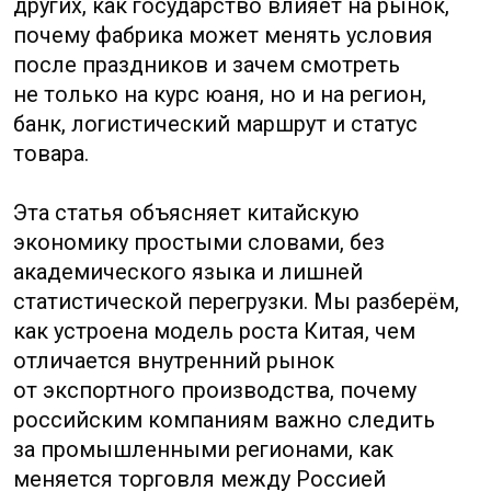
отличается внутренний рынок
от экспортного производства, почему
российским компаниям важно следить
за промышленными регионами, как
меняется торговля между Россией
и Китаем, какие риски возникают
в платежах, логистике, сертификации
и переговорах. Главная задача материала —
помочь предпринимателю, закупщику,
логисту или руководителю проекта
быстрее понять, где в Китае лежат
возможности, а где начинаются скрытые
ограничения.
На середину 2026 года Китай
остаётся одной из крупнейших
экономик мира и важнейшим
торговым партнёром России.
Официальная статистика
показывает, что экономика КНР
в 2025 году выросла на 5%, а ВВП
превысил 140 трлн юаней.