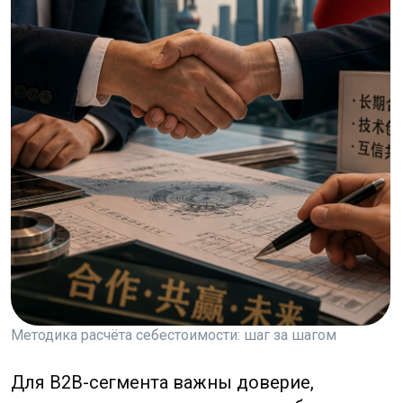
выбирать поставщика без
иллюзий
Производство в Китае устроено не как
единая огромная фабрика, а как сеть
региональных кластеров.
В одном городе могут быть сосредоточены
поставщики пластиковых корпусов,
в другом — электроника, в третьем —
текстиль, в четвёртом — упаковка,
в пятом — оборудование для
промышленности. Сила китайской модели
в том, что рядом с конечным
производителем часто находятся
субподрядчики, сырьевые поставщики,
инструментальные цеха, логистические
компании, лаборатории, упаковщики
и экспортные агенты.