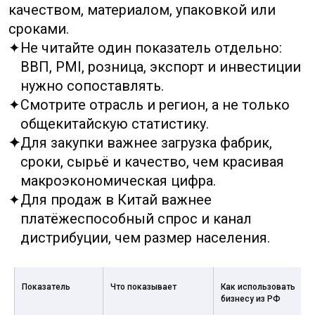
Это поставщик товаров, комплектующих,
оборудования, сырья, технологий
и производственных услуг.
Это покупатель российских ресурсов,
продовольствия, древесины, химии,
металлов и отдельных промышленных
решений. Это финансовый партнёр, потому
что расчёты в юанях стали заметнее
в международной торговле.
И это конкурентная среда, где локальные
компании быстро копируют удачные
продукты, масштабируют производство
и способны снижать цену быстрее, чем
многие иностранные игроки успевают
адаптироваться.
После 2022 года значение Китая для
Показатель
Что показывает
Как использовать
бизнесу из РФ
компаний из РФ резко выросло: часть