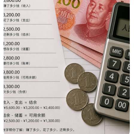
китайскую экономику на несколько
крупных слоёв. Первый слой —
производство: фабрики, промышленные
кластеры, сборочные площадки,
поставщики сырья и комплектующих.
Второй слой — внутренний спрос:
домохозяйства, розница, услуги,
автомобили, недвижимость, образование,
медицина, туризм. Третий слой — внешняя
торговля: экспорт китайских товаров
и импорт ресурсов, продовольствия, сырья
и технологий. Четвёртый слой —
государственное управление: планы,
субсидии, контроль за финансами,
стандарты, таможня, региональные
правила.
Китайская экономика
в одной схеме: