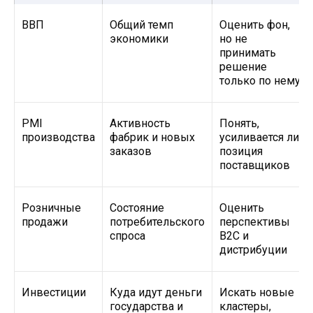
западных поставщиков ушла, логистика
перестроилась, расчёты стали сложнее,
ВВП
Общий темп
Оценить фон,
а потребность в альтернативных
экономики
но не
источниках оборудования
принимать
и комплектующих увеличилась. Но из этого
решение
не следует, что Китай автоматически
только по нему
решает любую задачу. Китайский
поставщик может быть сильным
PMI
Активность
Понять,
производителем, но слабым экспортёром.
производства
фабрик и новых
усиливается ли
Торговая компания может обещать прямую
заказов
позиция
фабрику, но сама не контролировать
поставщиков
производство.
Рынок Китая привлекателен
масштабом. Даже нишевая
Розничные
Состояние
Оценить
категория в КНР может быть
продажи
потребительского
перспективы
больше, чем целый рынок в другой
спроса
B2C и
стране. Но масштаб работает в обе
дистрибуции
стороны. Если российская
компания хочет продавать в Китай,
она сталкивается не только
Инвестиции
Куда идут деньги
Искать новые
с большим спросом, но
государства и
кластеры,