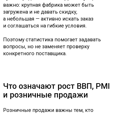
слабый спрос и давление на маржу.
Для покупателя из РФ это иногда
открывает окно для переговоров, но при
слишком сильном ценовом давлении
поставщики могут компенсировать скидку
качеством, материалом, упаковкой или
сроками.
✦
Не читайте один показатель отдельно:
ВВП, PMI, розница, экспорт и инвестиции
нужно сопоставлять.
✦
Смотрите отрасль и регион, а не только
общекитайскую статистику.
✦
Для закупки важнее загрузка фабрик,
сроки, сырьё и качество, чем красивая
макроэкономическая цифра.
✦
Для продаж в Китай важнее
платёжеспособный спрос и канал
дистрибуции, чем размер населения.