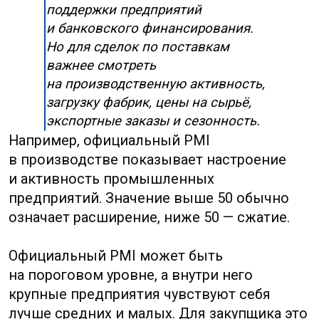
брать заказы, которые не способна
выполнить стабильно.
Инвестиции в основной капитал
показывают, куда государство и бизнес
вкладывают деньги: инфраструктура,
заводы, недвижимость, технологии. Для
российских компаний это помогает
понять, где появляются новые мощности
и логистические коридоры. Если регион
активно развивает промышленный парк,
порт или железнодорожный узел, там
могут появиться поставщики, склады,
сервисные компании и более удобные
условия для внешней торговли.
Ещё один важный показатель — цены
производителей и потребительская
инфляция. Низкая инфляция сама по себе
не всегда хорошо. Она может означать