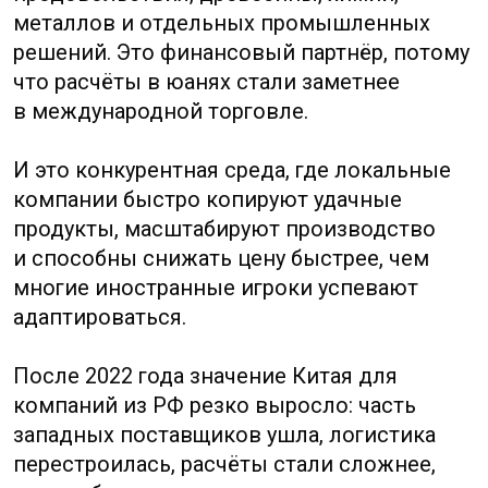
понимать площадку продаж, формат
карточки товара, визуальный стиль,
доверительные маркеры, отзывы,
сервисные ожидания, привычные способы
оплаты, правила возврата и роль лидеров
мнений. Китайский рынок быстро
реагирует на цену, качество упаковки,
скорость доставки и социальное
доказательство.
Для закупщиков из РФ Китай важен
гибкостью. Здесь можно найти серийное
производство, OEM, ODM, небольшие
партии, крупные партии, простую сборку,
сложную электронику, упаковку,
аксессуары, промышленные компоненты
и кастомизацию. Но гибкость не отменяет
контроля. Чем сложнее продукт, тем
важнее техническое задание, образцы,
контроль материалов, проверка завода