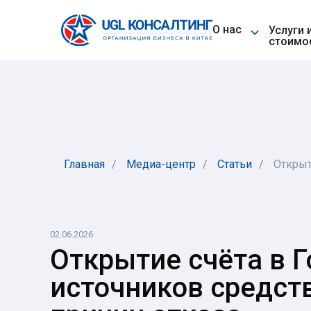
⌵
О нас
Услуги 
стоимо
Главная
/
Медиа-центр
/
Статьи
/
Открыт
02.06.2026
Открытие счёта в Г
источников средст