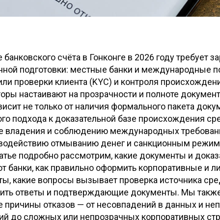
 банковского счёта в Гонконге в 2026 году требует з
нной подготовки: местные банки и международные 
ли проверки клиента (KYC) и контроля происхождени
торы настаивают на прозрачности и полноте документ
висит не только от наличия формального пакета докум
го подхода к доказательной базе происхождения ср
ре владения и соблюдению международных требован
иводействию отмыванию денег и санкционным режим
татье подробно рассмотрим, какие документы и доказ
т банки, как правильно оформить корпоративные и 
ы, какие вопросы вызывает проверка источника сред
вить ответы и подтверждающие документы. Мы такж
 причины отказов — от несовпадений в данных и не
ий до сложных или непрозрачных корпоративных стр