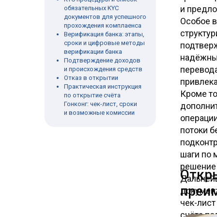
и предл
обязательных KYC
документов для успешного
Особое в
прохождения комплаенса
структур
Верификация банка: этапы,
сроки и цифровые методы
подтвер
верификации банка
надёжным
Подтверждение доходов
перевода
и происхождения средств
Отказ в открытии
привлека
Практическая инструкция
Кроме то
по открытие счёта
Гонконг: чек-лист, сроки
дополнит
и возможные комиссии
операци
потоки б
подконт
шаги по 
решение 
Откры
Дальнейш
преим
докумен
чек-лист
счёта по