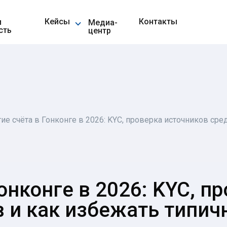
⌵
Кейсы
Контакты
и
Медиа-
сть
центр
ие счёта в Гонконге в 2026: KYC, проверка источников сре
онконге в 2026: KYC, п
в и как избежать типич