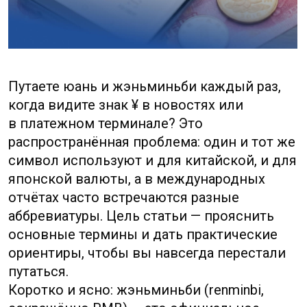
символ используют и для китайской, и для
японской валюты, а в международных
отчётах часто встречаются разные
аббревиатуры. Цель статьи — прояснить
основные термины и дать практические
ориентиры, чтобы вы навсегда перестали
путаться.
Коротко и ясно: жэньминьби (renminbi,
сокращённо RMB) — это официальное
название денежной единицы КНР,
а юань — основная её счётная единица,
аналог рубля или доллара.
В международной торговле и на биржах
чаще используют ISO-код CNY, иногда
встречается обозначение CNH для
офшорного юаня. Символ ¥ встречается
и у юаня, и у японской йены, поэтому
контекст и код валюты решают всё.
Кроме того, у юаня есть дробные единицы:
1 юань = 10 цзяо (mao) = 100 фэн. В быту
китайцы часто говорят куай вместо юаня,