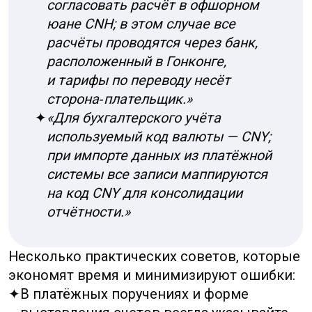
и работайте с целыми числами.
✦
При оплате наличными
имейте при себе
пару удобных купюр, чтобы не зависеть
от наличия мелочи у продавца.
✦
В цифровых переводах
всегда
проверяйте число цифр после запятой:
большинство систем оперируют двумя
знаками.
✦
В договорах указывайте код валюты
и,
по возможности, способ округления для
кассовых операций.