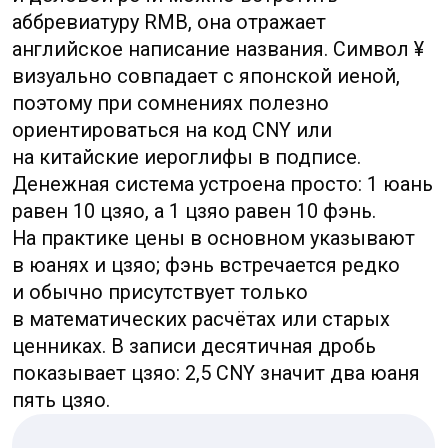
имеет значение: курс и правила
конвертации зависят от того, с какой
версией валюты вы работаете.
Чтобы не запутаться в повседневной
жизни, ориентируйтесь по трём признакам:
буквенный код для международных
операций, иероглифы 人民币
на официальных документах и привычная
словесная форма «юань» в ценниках
и разговоре. Это простое правило
помогает быстро отличать понятия
и избегать ошибок при счёте, оплате
и обмене валюты.
Исторические
и политические корни
обозначений валюты в КНР