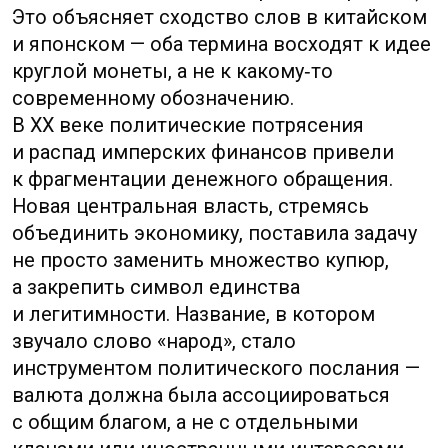
а не случайный набор
аббревиатур.
✦
Если видите разницу
в обозначениях или курсах,
считайте, что перед вами
результат сочетания
национальной политики
и попытки Китая постепенно
интегрироваться в мировую
финансовую систему.
✦
Наконец, образность на банкнотах
и сами названия — это не только
удобство номинала, но и часть
национального нарратива,
который важно учитывать при
интерпретации валютных
решений.