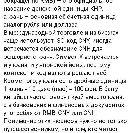
а в банковских и финансовых документах
употребляют RMB, CNY или CNH.
Понимание этих нюансов нужно не только
путешественникам, но и тем, кто читает
экономические сводки или переводит
суммы в электронных платежах.
Дальше в статье мы подробно разберём,
где и почему появляются разные
обозначения, как отличить CNY от CNH, как
правильно читать цены и банковские
документы, а также приведём простые
правила, которые помогут избежать
ошибок при обмене валют, покупках
и анализе финансовых новостей.
Оглавление
Юань и жэньминьби: как расшифровать
обозначения китайской валюты и
навсегда избежать путаницы
Валюта Китая: юань и жэньминьби —
основные понятия