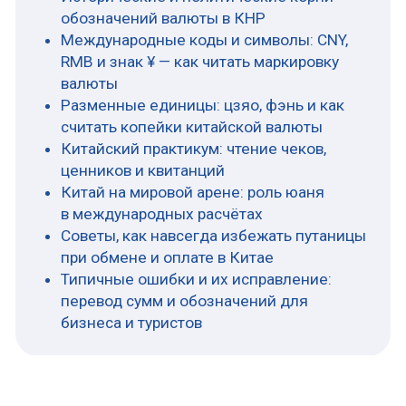
понятия
В основе любой разговорной путаницы
лежит простая мысль: есть название
валюты как института и есть название
денежной единицы. Формально
официальное наименование — термин на
китайском языке, читаемый как
жэньминьби (人民币), что переводится как