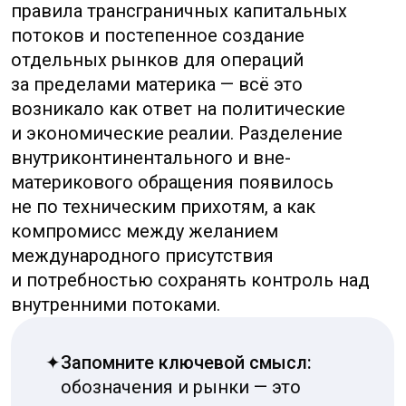
вне зависимости от валюты, а значение
зависит от контекста. Важно научиться
читать не только сам знак,
но и дополнительную информацию рядом
с ним: формат числа, трёхбуквенный код,
локализация страницы или метка торговой
пары на бирже.
Короткий практический чек‑лист, который
реально экономит время и деньги:
✦
Смотрите на трёхбуквенный код.
Он однозначно определяет валюту
и используется в платёжных поручениях
и на биржевых сводках.
✦
Обратите внимание на число десятичных
знаков: у японской йены дробной части
обычно нет, у китайских юаней — две
цифры после запятой.
✦
Если видите FX‑тикер (например,
USD/CNH), это однозначно офшорный
юань; иначе спросите или проверьте
источник котировки.