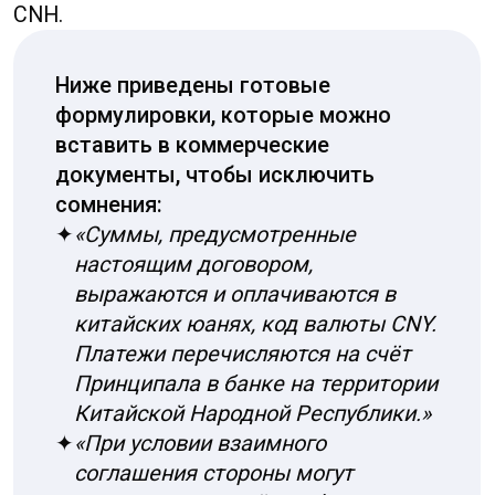
электронным переводом. При деловых
операциях всегда согласовывайте формат
расчёта заранее — это исключит спорные
ситуации с округлением и сдачей.
Для оформления документов и счетов
рекомендую придерживаться
однозначного формата: указывайте сумму
цифрами с двумя знаками после
десятичной точки и рядом добавляйте
международный код валюты. В договорах
и на инвойсах полезно дополнительно
прописывать сумму прописью, чтобы
защититься от ошибок при вводе.
В кроссграни­чных платежах всегда
уточняйте, какой формат принимает банк
получателя: это снижает риск
некорректной интерпретации десятичных
знаков.
✦
Если считаете вручную
— переводите все
суммы в наименьшие целые единицы