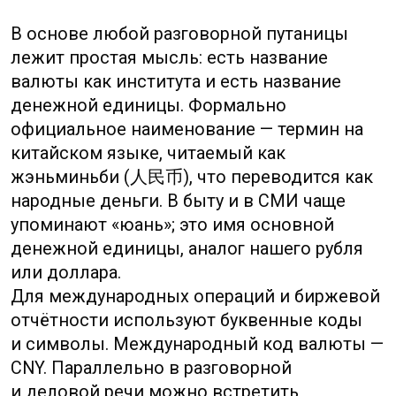
в математических расчётах или старых
ценниках. В записи десятичная дробь
показывает цзяо: 2,5 CNY значит два юаня
пять цзяо.
✦
Частые номиналы банкнот: 1, 5,
10, 20, 50, 100 юаней.
✦
Монеты встречаются на 1 юань, 1,
2, 5 цзяо и несколько типов фэнь
в ограниченном обращении.
Ещё один практический нюанс —
разделение между внутренним
и офшорным обращением валюты.
На материковом Китае действует CNY; для
торгов и расчётов вне материка иногда
используется CNH — офшорный юань,
условия обмена у которого могут
отличаться. При планировании
международных переводов и торговли это