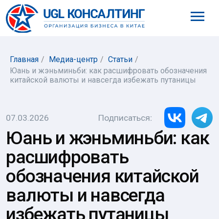
8 (800) 777-61-98
Главная
/
Медиа-центр
/
Статьи
/
Юань и жэньминьби: как расшифровать обозначения
китайской валюты и навсегда избежать путаницы
Подписаться
:
07.03.2026
Юань и жэньминьби: как
расшифровать
обозначения китайской
валюты и навсегда
избежать путаницы
Анна Белова
Руководитель Департамента HR-
сопровождения, директор Филиала в г.