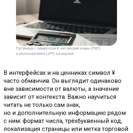
котировку в новостях без кода, сверяйтесь
с основным заголовком или контекстом
публикации — там обычно скрыты
подсказки.
Такие простые приёмы избавят от ошибок:
не стоит полагаться на визуальный символ
один — проверка кода и формата числа
занимает секунду и может сэкономить
Путаница с символом ¥: китайский юань (CNY)
и японская йена (JPY) на экране.
значительную сумму.
RMB vs CNY: когда и где
применяется каждое
обозначение