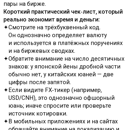
RMB часто встречается в тексте
и разговоре как краткая метка для
народных денег, тогда как CNY — это
формальный код по стандарту ISO 4217.
Это различие похоже на разницу между
именем страны и её официальным кодом.
Для повседневной коммуникации
допустимо употреблять RMB,
но в юридических и платёжных
документах лучше опираться на CNY:
он однозначно интерпретируется банками
и бухгалтерскими системами.
Когда дело касается договоров, расчётов
и отчётности, указывайте код рядом
с названием валюты. Это убережёт