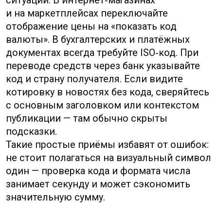
✦
«Для бухгалтерского учёта
используемый код валюты — CNY;
при импорте данных из платёжной
системы все записи маппируются
на код CNY для консолидации
отчётности.»
Несколько практических советов, которые
экономят время и минимизируют ошибки:
✦
В платёжных поручениях и форме
выставления счетов всегда указывайте
ISO‑код вместе с текстовым названием
валюты.
✦
Если платёж получают за пределами
материка, уточняйте, требуется ли CNH,
и куда должен поступать перевод.
✦
При обмене валют сопоставляйте
не только значение символа,
но и источник котировки: биржевой
тикер однозначно покажет, CNY или CNH
применяется.