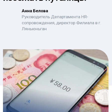
Ляньюньган
Путаете юань и жэньминьби каждый раз,
когда видите знак ¥ в новостях или
в платежном терминале? Это
распространённая проблема: один и тот же