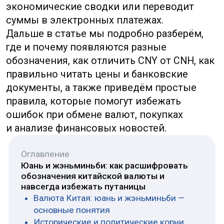
Исторические и политические корни
обозначений валюты в КНР
Международные коды и символы: CNY,
RMB и знак ¥ — как читать маркировку
валюты
Разменные единицы: цзяо, фэнь и как
считать копейки китайской валюты
Китайский практикум: чтение чеков,
ценников и квитанций
Китай на мировой арене: роль юаня
в международных расчётах
Советы, как навсегда избежать путаницы
при обмене и оплате в Китае
Типичные ошибки и их исправление:
перевод сумм и обозначений для
бизнеса и туристов
Валюта Китая: юань
и жэньминьби — основные