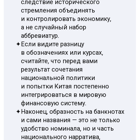
✦
В мобильных приложениях и на сайтах
обращайте внимание на локализацию и
флаги рядом с суммой — они подсказку
дают чаще, чем кажется.
✦
При переводе или в договоре всегда
указывайте ISO‑код — это юридически
корректно и исключает
двусмысленность.
Небольшая таблица, которая быстро
показывает ключевые отличия для
сравнения при взгляде на сумму: