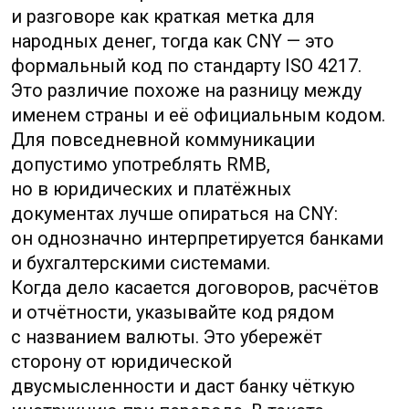
Когда дело доходит до повседневных
расчётов, полезно иметь под рукой
рабочие приёмы, которые позволяют
считать быстро и без ошибок. Один
из таких приёмов — переводить все суммы
в наименьшие денежные единицы для
арифметики. Так сложение и вычитание
выполняются как с целыми числами,
а конечный результат возвращают
в привычный формат с десятичной
дробью. Этот способ особенно выручает
при подсчёте сдачи, суммировании чеков
и при конвертации курсов с дробной
частью.