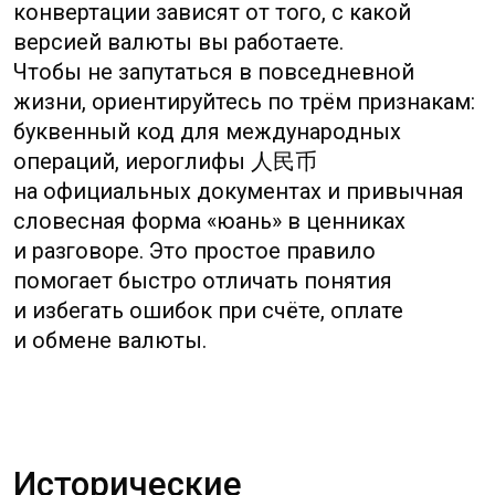
действительность дореволюционного
Китая, где в обращении соседствовали
десятки местных и иностран­ных монет.
Слово, которое превратилось в нынешний
«юань», первоначально означало
«круглый», и так называли крупные
серебряные монеты, попавшие в страну
с торговых путей (их форма и вес
отличались от местных дробных средств).
Это объясняет сходство слов в китайском
и японском — оба термина восходят к идее
круглой монеты, а не к какому‑то
современному обозначению.
В XX веке политические потрясения
и распад имперских финансов привели
к фрагментации денежного обращения.
Новая центральная власть, стремясь
объединить экономику, поставила задачу
не просто заменить множество купюр,
а закрепить символ единства