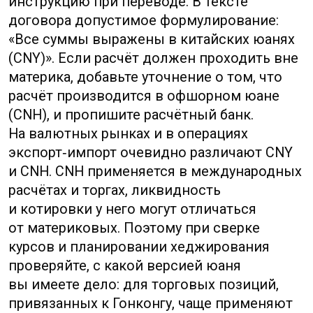
В реальной торговле
и на онлайн‑площадках часто встречаются
психологические приёмы
ценообразования: цифры заканчиваются
на .9, .8 или .99. Это не техническая
особенность денег, а маркетинговое
решение — такие цены воспринимаются
как выгоднее. Если вы заметили
необычное окончание цены в магазине,
не спешите с выводами: посчитайте
итоговую сумму покупки заранее, чтобы
не удивиться при оплате и при получении
сдачи.
Физические монеты самых мелких
номиналов встречаются редко. Поэтому
при оплате наличными иногда полезно
иметь альтернативную стратегию:
попросить сдачу картой или через
платёжный код, определить, удобнее ли
округлить сумму до ближайшей удобной
отметки и компенсировать разницу