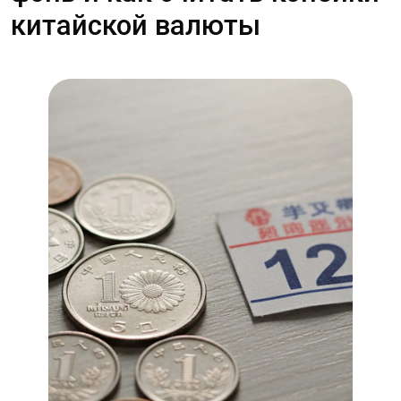
Практическая арифметика:
перевод цзяо и фэнь в юань
Практическая арифметика с цзяо и фэнь —
это не только школьные действия, а набор
приёмов, которые пригодятся в магазине,
при выставлении счётов и при обработке
платежей в софте. Ниже — короткие,
но конкретные инструкции и пары
примеров, которые можно применить
сразу.
Как быстро разобрать сумму, если перед
вами строка с ценой. Сначала
нормализуйте формат: замените запятую
на точку и уберите пробелы и символы
валюты. Затем разделите строку на целую
и дробную части. Если дробной части нет,