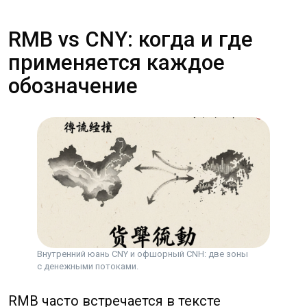
Разменные единицы: цзяо,
фэнь и как считать копейки
китайской валюты
Внутренний юань CNY и офшорный CNH: две зоны
с денежными потоками.