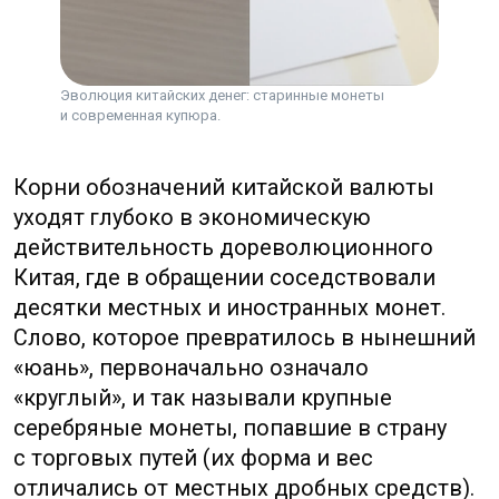
централизации обращения, жёсткие
правила трансграничных капитальных
потоков и постепенное создание
отдельных рынков для операций
Эволюция китайских денег: старинные монеты
за пределами материка — всё это
и современная купюра.
возникало как ответ на политические
и экономические реалии. Разделение
внутриконтинентального и вне­
материкового обращения появилось
не по техническим прихотям, а как
компромисс между желанием
международного присутствия
и потребностью сохранять контроль над
внутренними потоками.
✦
Запомните ключевой смысл:
обозначения и рынки — это
следствие исторического
стремления объединять
и контролировать экономику,