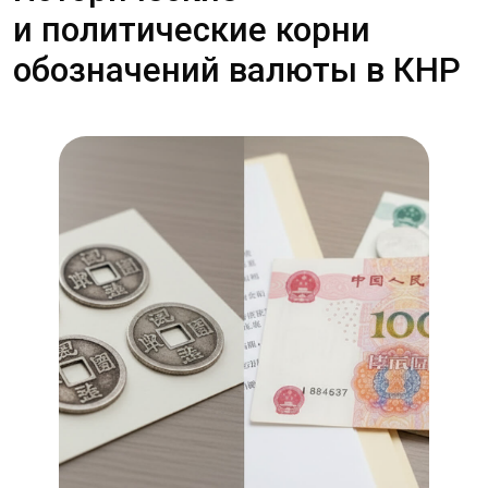
и легитимности. Название, в котором
звучало слово «народ», стало
инструментом политического послания —
валюта должна была ассоциироваться
с общим благом, а не с отдельными
кланами или иностранными интересами.
Банкноты и монеты исполняли не только
расчётную роль, но и роль медийную.
Изображения рабочих, крестьян,
партийных символов и культурных
мотивов формировали облик государства
в глазах граждан и за рубежом. Каждая
серия номиналов отражала приоритеты
времени: борьба с инфляцией,
экономическая модернизация,
демонстрация национального единства.
Именно через деньги власти передавали
сигналы о направлении политики и уровне
доверия к национальной экономике.
Политика управления валютой тоже имеет
исторические корни. Стратегия