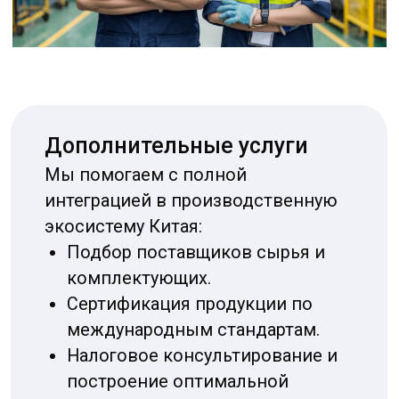
Вы будете всегда в курсе процесса
благодаря
регулярным детализированным
отчетам
(фото, видео, письменные
коммуникации), что исключает
неожиданности и позволяет оперативно
вносить корректировки. Наша задача —
быть вашими глазами и ушами на заводе.
Главный результат нашего многолетнего
присутствия на рынке — это к
омплексное
снижение рисков
и существенная
экономия для вашего бизнеса. Мы
разработали систему предварительного
контроля качества, которая выявляет
потенциальный брак на этапе сырья и
полуфабрикатов, а не готовой продукции,
предотвращая тем самым срывы поставок
и финансовые потери.