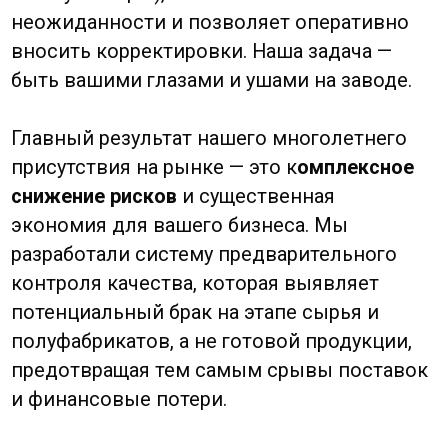
Часто задаваемые вопросы
Зачем размещать производство именно в
Китае?
Китай предлагает уникальное сочетание
развитой инфраструктуры, гибких
производственных мощностей, доступа к
инновациям и конкурентной
себестоимости. Это также готовая
логистическая платформа для экспорта по
всему миру.
Как выбрать надежного производителя в
Китае?
Необходимо провести глубокую проверку:
изучить регистрационные документы,
сертификаты, провести аудит
оборудования и мощностей, оценить
квалификацию персонала. Именно эту
работу мы и выполняем для наших