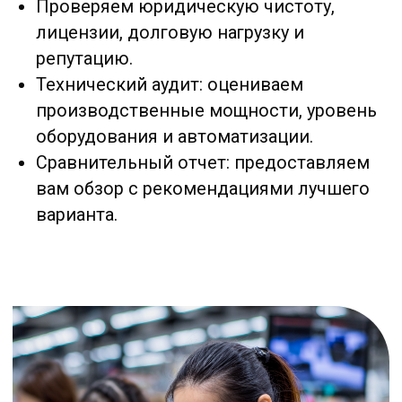
На всех этапах мы обеспечиваем
полную
юридическую поддержку
. Наши эксперты
знают все нюансы китайского
законодательства:
Разработка контрактов на двух языках с
учетом защиты ваших интересов.
Профессиональное ведение
переговоров с китайскими партнерами.
Контроль исполнения всех условий
договора.
Защита интеллектуальной
собственности и решение спорных
ситуаций.
Чтобы вы получали именно то, что
заказывали, мы постоянно к
онтролируем