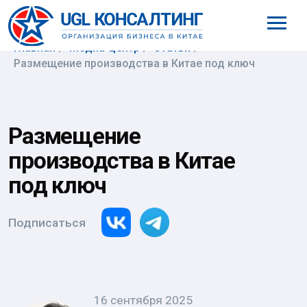
8 (800) 777-61-98
Главная
/
Медиа-центр
/
Статьи
/
Размещение производства в Китае под ключ
Размещение
производства в Китае
под ключ
Подписаться
16 сентября 2025
Анна Власова
Руководитель Московского
филиала компании