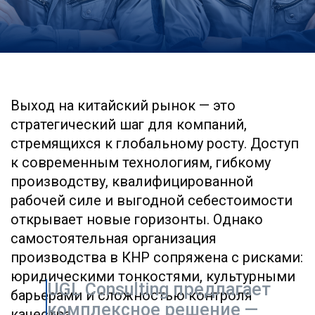
к современным технологиям, гибкому
производству, квалифицированной
рабочей силе и выгодной себестоимости
открывает новые горизонты. Однако
самостоятельная организация
производства в КНР сопряжена с рисками:
юридическими тонкостями, культурными
UGL Consulting предлагает
барьерами и сложностью контроля
комплексное решение —
качества.
размещение
производства в Китае под
ключ. Мы берем на себя
все этапы — от
стратегического анализа
до отгрузки готовой
продукции, обеспечивая
вам полную прозрачность
процессов и
минимизацию рисков.