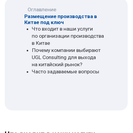
Что входит в наши услуги
по организации производства
в Китае
Наш комплексный подход позволяет
клиентам сосредоточиться на развитии
бизнеса, не погружаясь в бюрократию.
Мы
начинаем со стратегического анализа и
планирования.
Прежде чем искать фабрику,
мы закладываем надежный фундамент:
Анализ сырьевой базы и доступной
инфраструктуры в ключевых регионах.
Оценка логистических и налоговых
условий для выбора оптимального
места размещения.
Рекомендации по выбору модели
работы: контрактное производство,
создание совместного предприятия
(СП) или открытие собственной