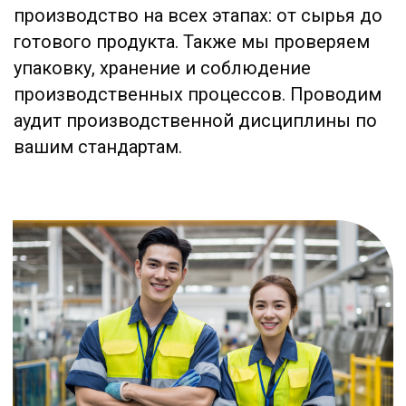
Consulting для выхода
на китайский рынок?
Наша компания обладает уникальным
опытом более
10 лет тесной работы
с
производственными фабриками в
ключевых промышленных провинциях
Китая. Это глубокое погружение в
локальные особенности бизнеса
позволяет нам не просто быть
посредниками, а становиться вашими
надежными проводниками в мире
азиатского производства.
Мы выстраиваем работу
на принципах
полного контроля и абсолютной
прозрачности
. Для нас важно, чтобы вы
чувствовали уверенность на каждом этапе:
от заключения контракта до отгрузки
готового товара.