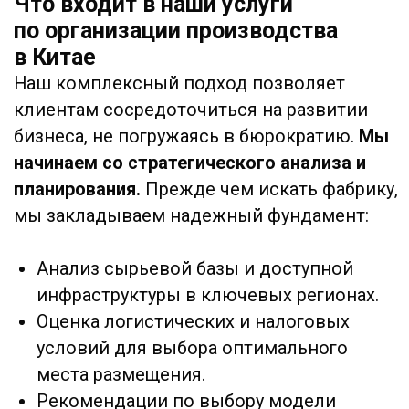
фабрики.
Детальный прогноз сроков, затрат и
потенциальных рисков.
Затем мы приступаем
к тщательной
проверке фабрик-производителей.
Мы не
просто находим фабрики, мы выбираем
самых надежных партнеров:
Глубокий анализ рынка: просматриваем
сотни предложений, чтобы найти
подходящие под ваши ТЗ.
Проверяем юридическую чистоту,
лицензии, долговую нагрузку и
репутацию.
Технический аудит: оцениваем
производственные мощности, уровень
оборудования и автоматизации.
Сравнительный отчет: предоставляем