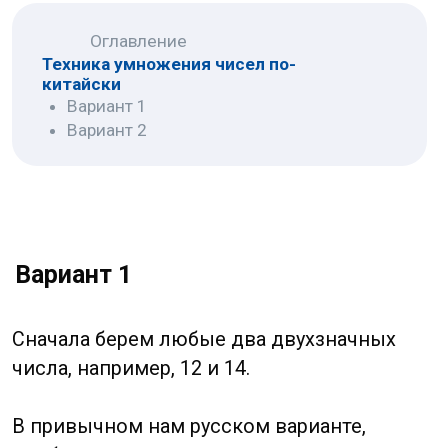
Сначала берем любые два двухзначных
числа, например, 12 и 14.
В привычном нам русском варианте,
мы бы поставили между ними знак
умножения «x» и выполнили подсчет
в столбик или в уме (для тех, у кого левое
полушарие мозга работает активнее).
Но в Китае люди оказались намного
креативней и придумали высчитывать
ответ благодаря черточкам.
Перед вами числа 12 и 14, рядом
на листочке или в тетради (кому как
удобно) вы рисуете десятки в правой
части, а единицы в левой. Из числа 12 у вас
получится: одна палочка справа и две
слева.