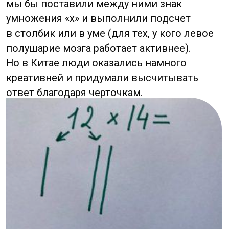
Из числа 12 у вас получится: одна палочка
справа и две слева.
Второе число раскладываем также,
но рисуем черточки параллельно первым.
Исход: одна сверху и четыре снизу.