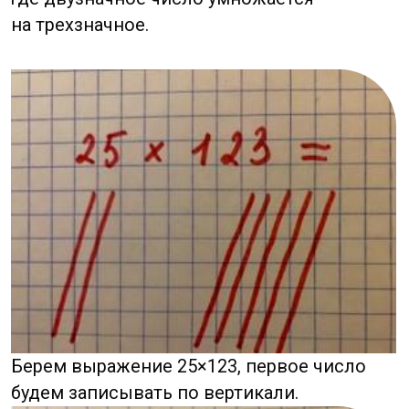
Здесь выделяется четыре области
пересечения прямых, т.к. число в ответе
получится четырехзначное.
Пересчитав все точки пересечения,
выходит вот такое число.
Не спешите говорить, что тут ошибка
и автор явно не освоил китайский метод