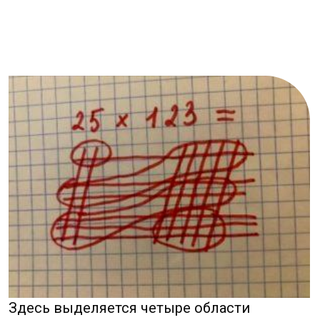
Записываем это огромное и некрасивое
число ступенями и складываем значения.
(Не забываем превратить однозначные
числа в двузначные).
Вот такой ответ у нас получается, для
уверенности можете проверить все
на калькуляторе.