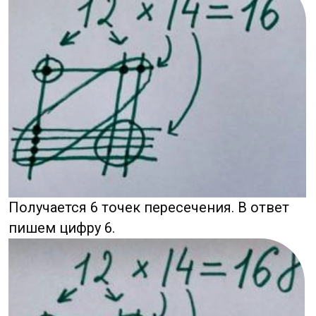
Теперь мы считаем десятки, нам нужно
посмотреть на нижний левый угол и
правый верхний.
Посчитаем…
Вариант 2
Предлагаю разобрать еще один вариант,
где двузначное число умножается
на трехзначное.