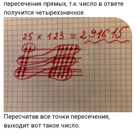
Такой метод используется не только
в Китае, но и в других Азиатских странах.
На первый взгляд он может показаться
долгим и не совсем понятным.
Тут играет роль специфика нашего
восприятия информации. Китайцы,
использующие в повседневной жизни
множество иероглифов, привыкли
запоминать информацию визуально,
в то время как мы наоборот лучше
воспринимаем на слух или заучиваем как
стишки на всю жизнь.