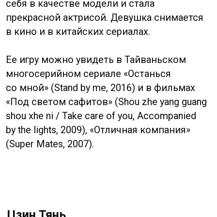
популярность молодой китайской актрисе.
Цзин Тянь — единственный победитель
Голливудской международной премии
в истории голливудских фильмов родом
из Китая.
Джейн Чжан
Jane Zhang
Родился11 октября 1984 года, Сычуань.
Китайская поп-певица