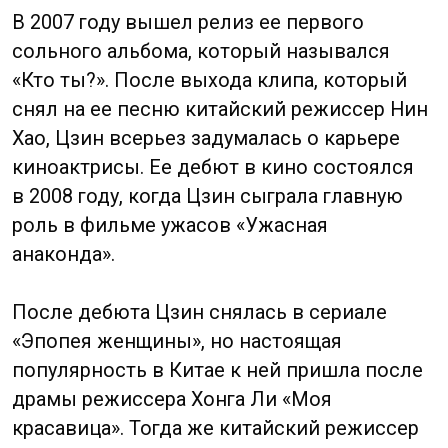
в родном Чэнду, исполняя лучшие хиты
с первого и второго альбома, а также ещё
не выпущенного EP «Dear Jane». Она также
записала промопесню «I Love This City».
В 2009 году вышел третий альбом
«Jane@Music», в мае того же года Джейн
появилась на Шоу Опры в США. После
выхода четвертого альбома «Believe
in Jane» в 2010 году, Джейн выступила
на первом ежегодном китайском
кинофестивале в Нью-Йорке, где была
признала самой популярной китайской
исполнительницей.
Ян Ми
Yang Mi