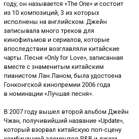
Будущая актриса окончила Яньтайскую