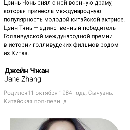
Родился 12 сентября 1986 года, Пекин.
Китайская актриса, певица и продюсер