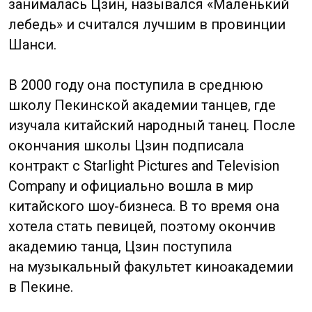
Дебютный альбом Джейн вышел в 2006
году, он называется «The One» и состоит
из 10 композиций, 3 из которых
исполнены на английском. Джейн
записывала много треков для
кинофильмов и сериалов, которые
впоследствии возглавляли китайские
чарты. Песня «Only for Love», записанная
вместе с знаменитым китайским
пианистом Лан Ланом, была удостоена
Гонконгской кинопремии 2006 года
в номинации «Лучшая песня».
В 2007 году вышел второй альбом Джейн
Чжан, получивийший название «Update»,
который взорвал китайскую поп-сцену
комбинацией элементов R&B и джаза.
8 декабря 2007 года Джейн выступила