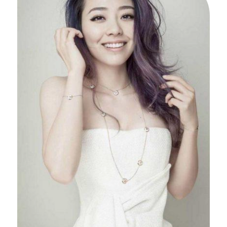
Ян родилась в семье полицейского,
о своих родителях она отзывается, как
о «просвещенных людях», которые ничего
не требуя от нее, хотели, чтобы их дочь
просто «была счастливой».
Ян было всего четыре года, когда отец
отдал ее на театральные курсы при одной
из киностудий. Уже в 1990 году она
дебютировала в историческом
телесериале «Tang Ming Huang», а два года
спустя она снялась в телесериале «Hou Wa»
и получила за это несколько наград.