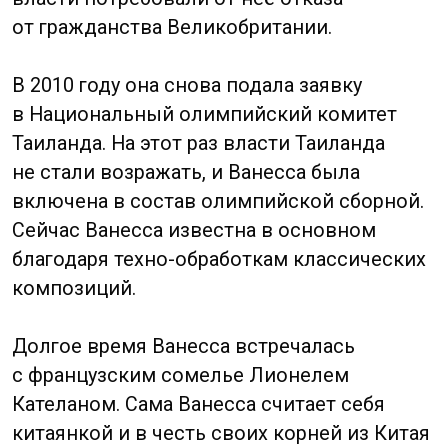
Юань Ли
Yuan Li
Родился 12 июля 1973 года, Хуньчжоу.
Китайская актриса, девушка, которую
называют «китайская Одри Хепберн» или
«китайская Мать Тереза». Она закончила
Пекинскую киноакадемию
по специальности актерское мастерство