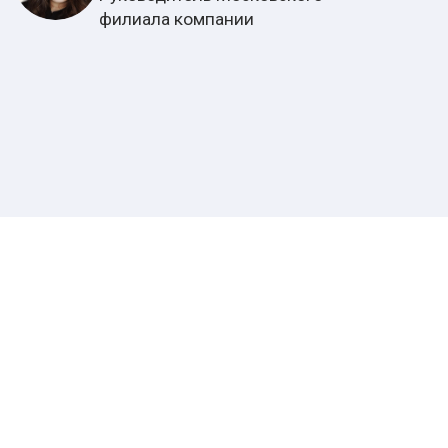
Самые красивые и талантливые девушки
Китая — успешные актрисы, певицы
и спортсменки, каждая из которых
покорила сердца миллионов своим