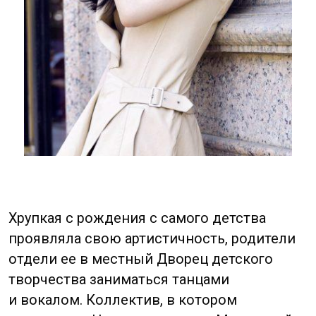
Отец Джейн работал водителем в крупной
транспортной компании, а мать была
продавщицей. Они развелись, когда Джейн
было 13 лет. Спустя два года, когда умер
отец, Джейн начала петь в местном пабе,
зарабатывая во время учебы в школе.
Во время работы Джейн
экспериментировала с музыкальными
стилями и развивала свой вкус. После
школы Джейн училась в Сычуаньском
университете на факультете иностранных
языков. Но позже она бросила его, чтобы
в 2005 году принять участие в китайском
музыкальном телевизионном конкурсе
Super Girl, где она получила свою
популярность, исполняя песни
на китайском, английском и испанском
языках.