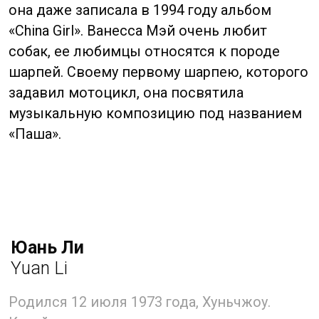
Юань получила свой актерский опыт
на сьёмках в 1996 году, куда была выбрана
в качестве актрисы второго плана
в фильме «История династии Хань» с Чжан
Тиелин в главной роли. Сыграв множество
второстепенных ролей в различных
фильмах и телесериалах, Юань
прославилась, сыграв Оуян Ланлань
в телесериале «Никогда не закрывайте