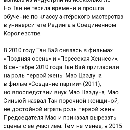
Ее игру можно увидеть в Тайваньском
многосерийном сериале «Останься
со мной» (Stand by me, 2016) и в фильмах
«Под светом сафитов» (Shou zhe yang guang
shou xhe ni / Take care of you, Accompanied
by the lights, 2009), «Отличная компания»
(Super Mates, 2007).
Цзин Тянь
Jing Tian
Родился 21 июля 1989 года, Сиань.
Китайская актриса, чье имя в переводе
с китайского означает «сладкая королева»