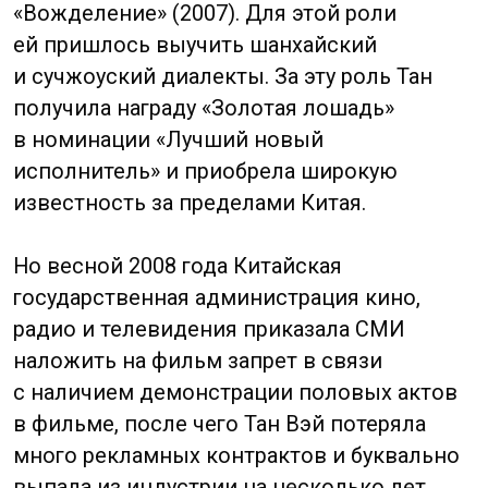
У нее высокий рост и привлекательная
внешность, Дай имеет утонченный
характер и свободно говорит по-английски,
ее называют «самой красивой
преподавательницей Китая». Помимо
спортивных заслуг и успешной карьеры
преподавателя, Дай Фэйфэй имеет
актерский талант, она успела попробовать
себя в качестве модели и стала
прекрасной актрисой. Девушка снимается
в кино и в китайских сериалах.