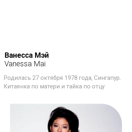
Ванессе было всего 4 года, когда
её родители развелись, и мать забрала