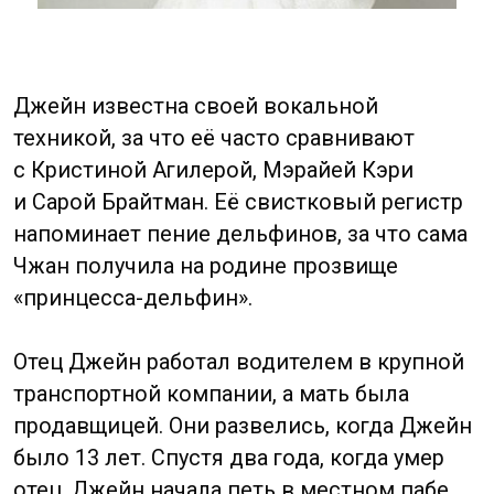
Во время обучения в школе
у Ян появилось желание стать моделью,
после окончания средней школы она стала
сниматься для рекламы и глянца. В 2005
году Ян Ми поступила в Пекинскую
академию кино, набрав высший балл.
Параллельно с обучением актриса
продолжила карьеру в кино
и на телевидении. В 2011 году
Ян Ми достигла нового пика в карьере
с ролью в сериале «Дворец». В том же году
она сыграла главную роль в фильме
ужасов, который, несмотря
на скептические прогнозы, в пределах
Китая сорвал кассу в 90 млн юаней. В 2012
году актриса появилась в лентах
«Крашенная кожа II: Воскрешение»
и «У Дан».
В 2014 году она выпустила свою первую