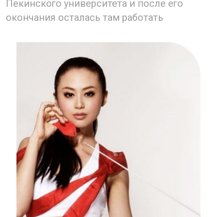
Хрупкая с рождения с самого детства
проявляла свою артистичность, родители
отдели ее в местный Дворец детского
творчества заниматься танцами
и вокалом. Коллектив, в котором
занималась Цзин, назывался «Маленький
лебедь» и считался лучшим в провинции
Шанси.
В 2000 году она поступила в среднюю
школу Пекинской академии танцев, где
изучала китайский народный танец. После
окончания школы Цзин подписала
контракт с Starlight Pictures and Television
Company и официально вошла в мир
китайского шоу-бизнеса. В то время она
хотела стать певицей, поэтому окончив
академию танца, Цзин поступила
на музыкальный факультет киноакадемии