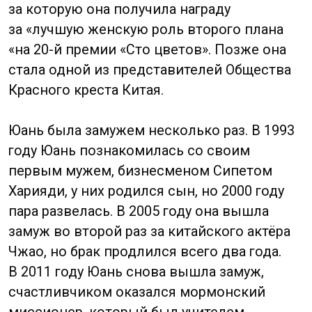
Тан Вей родилась в семье актрисы
и художника. Тан окончила
профессиональную среднюю школу
в своём городе и в то время даже
не мечтала о славе, стремясь стать
археологом или адвокатом. После
непродолжительной работы модели в 1997
году Тан приняла решение войти
в индустрию развлечений и в 2002 году
окончила Центральную академию драмы
в Пекине.
В 2006 году Тан Вэй выбрали выбрали
из 10 000 актрис на главную роль Ван
Цзячжи (Госпожа Мак) в фильме Энга Ли
«Вожделение» (2007). Для этой роли
ей пришлось выучить шанхайский
и сучжоуский диалекты. За эту роль Тан