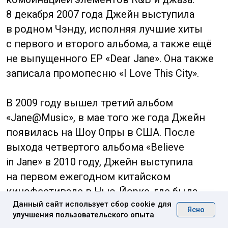
среднюю школу № 1, шанхайскую
Звёздную школу Се Цзинь и Шанхайскую
театральную академию. Бин Бин стала
звездой в 1997 году благодаря своей роли
в тайваньской телевизионной комедии
«Принцесса Жемчужина»
и её продолжении в 1998 году. Помимо неё
в этой картине снялись в главных ролях
Чжао Вэй и Руби Линь. Фаньона стала
одной из самых популярных актрис
в материковом Китае.
После успеха в актёрской карьере, Бин Бин
выпустила несколько музыкальных
альбомов и стала лицом нескольких
торговых марок, позируя в качестве
модели для обложек глянцевых журналов.
Данный сайт использует сбор cookie для
В 2007 году актриса открыла свою
Ясно
улучшения пользовательского опыта
собственную студию Fan Bingbing Workshop