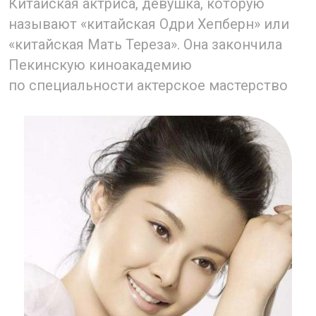
глаза».
Вместе с Лу И она получила награду
за «Лучшую женскую роль второго плана»
на 18-й церемонии вручения награды China
Golden Eagle Awards. На русском языке
с её участием можно посмотреть фильм
«Последний магнат» (The Last Tycoon,
2012 г.).
В 2002 году Юань сыграла роль Ань Ран
в фильме Цао Баопина «Чистые чувства»,
за которую она получила награду
за «лучшую женскую роль второго плана
«на 20-й премии «Сто цветов». Позже она
стала одной из представителей Общества
Красного креста Китая.
Юань была замужем несколько раз. В 1993