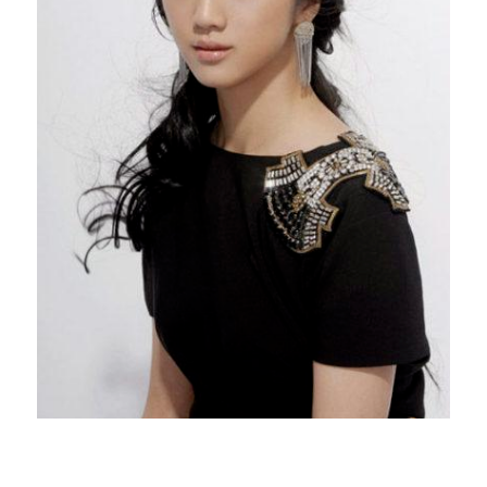
«Поздняя осень» и «Пересекая Хеннеси».
В сентябре 2010 года Тан Вэй пригласили
на роль первой жены Мао Цзэдуна
в фильм «Создание партии» (2011),
но впоследствии внук Мао Цзэдуна, Мао
Синьюй назвал Тан порочной женщиной,
не достойной играть роль первой жены
Председателя Мао и приказал вырезать
сцены с её участием. Тем не менее, в 2015
году на широкий экран вышел фильм
«Кибер» (Blackhat, 2015), где Тан Вей и Крис
Хемсворт сыграли главные роли.
Дай Фэйфэй
Dai Fei Fei