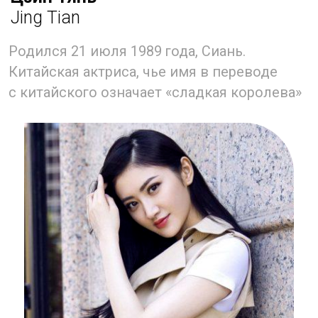
Джейн известна своей вокальной
техникой, за что её часто сравнивают
с Кристиной Агилерой, Мэрайей Кэри
и Сарой Брайтман. Её свистковый регистр
напоминает пение дельфинов, за что сама
Чжан получила на родине прозвище
«принцесса-дельфин».