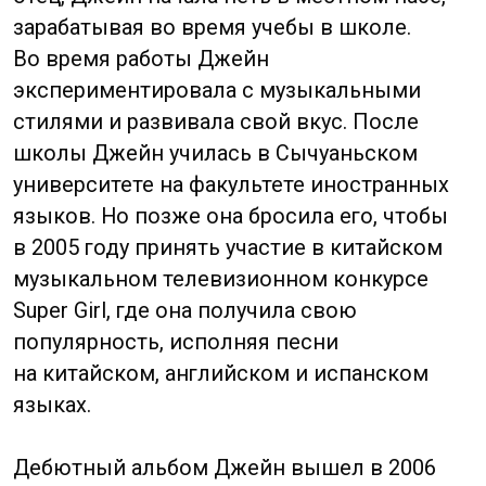
драму «Микроэра любви», которая, как
говорят, является китайской версией
«Сплетницы» и вышла замуж за актера
Хавика Лау, с которым она встречалась
до свадьбы 2 года и родила от него
ребенка. Сейчас Ян Ми продолжает карьеру
актрисы, певицы и продюсера.
Фань Бин Бин
Fan Bing Bing
Родился 16 сентября 1981 года, Циндао.
Китайская певица и актриса