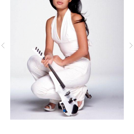
её в Великобританию, где вышла замуж
за английского юриста Грэма Николсона.
Ванесса начала заниматься музыкой
в возрасте трёх лет и ее инструментом
тогда было фортепьяно, позже она
переключилась на скрипку, аккомпанируя
своему отчиму.
Мэй с четырёх лет занимается горными
лыжами и даже собиралась представлять
Таиланд на Олимпийских играх 2002
в Солт-Лейк-Сити, однако таиландские
власти потребовали от неё отказа
от гражданства Великобритании.
В 2010 году она снова подала заявку
в Национальный олимпийский комитет
Таиланда. На этот раз власти Таиланда
не стали возражать, и Ванесса была
включена в состав олимпийской сборной.