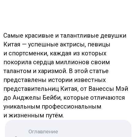
талантом и харизмой. В этой статье
представлены истории известных
представительниц Китая, от Ванессы Мэй
до Анджелы Бейби, которые отличаются
уникальным профессиональным
и жизненным путём.
Оглавление
Самые красивые и
талантливые девушки Китая
Ванесса Мэй / Vanessa Mai
Юань Ли / Yuan Li
Тан Вэй / Tang Wei
Дай Фэйфэй / Dai Fei Fei
Цзин Тянь / Jing Tian
Джейн Чжан / Jane Zhang
Ян Ми / Yang Mi
Фань Бин Бин / Fan Bing Bing
Чжан Цзылинь / Zhang Zilin
Анджела Бейби / Angela Baby