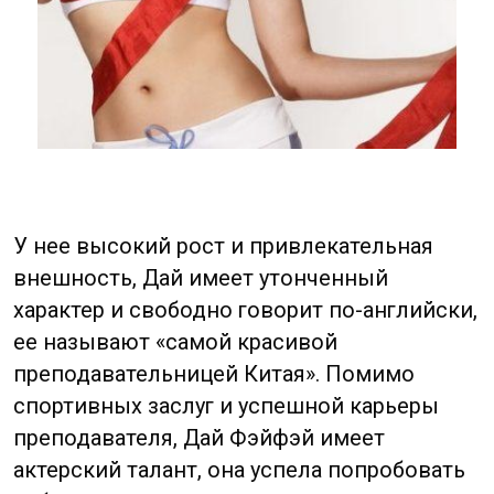
в Пекине.
В 2007 году вышел релиз ее первого
сольного альбома, который назывался
«Кто ты?». После выхода клипа, который
снял на ее песню китайский режиссер Нин
Хао, Цзин всерьез задумалась о карьере
киноактрисы. Ее дебют в кино состоялся
в 2008 году, когда Цзин сыграла главную
роль в фильме ужасов «Ужасная
анаконда».
После дебюта Цзин снялась в сериале
«Эпопея женщины», но настоящая
популярность в Китае к ней пришла после
драмы режиссера Хонга Ли «Моя
красавица». Тогда же китайский режиссер
Цзинь Чэнь снял с ней военную драму,
которая принесла международную