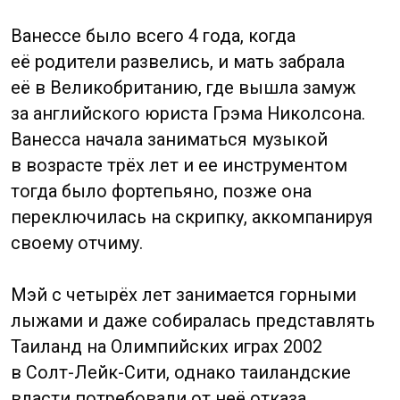
Сейчас Ванесса известна в основном
благодаря техно-обработкам классических
композиций.
Долгое время Ванесса встречалась
с французским сомелье Лионелем
Кателаном. Сама Ванесса считает себя
китаянкой и в честь своих корней из Китая
она даже записала в 1994 году альбом
«China Girl». Ванесса Мэй очень любит
собак, ее любимцы относятся к породе
шарпей. Своему первому шарпею, которого
задавил мотоцикл, она посвятила
музыкальную композицию под названием
«Паша».