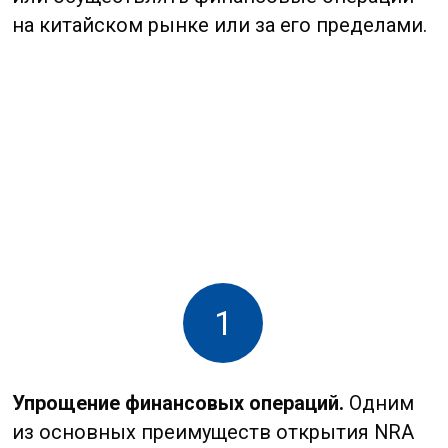
счета в Китае является упрощение
финансовых операций для нерезидентов
КНР. С помощью такого счета вы сможете
легко проводить международные
переводы, получать средства от клиентов
и оплачивать поставки, не сталкиваясь с
валютными ограничениями, которые могут
возникнуть при работе с другими типами
счетов. В частности, для резидентов КНР,
на которых распространяются правила
валютного контроля. Это особенно важно
для бизнеса, который активно
взаимодействует с китайскими
контрагентами.
2