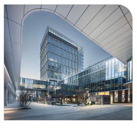
Документы, подтверждающие вашу
бизнес-деятельность:
договоры или
контракты, подтверждающие
ведение деятельности, или договор
и контракты, подписанные
директором компании до
регистрации этого юридического
лица.