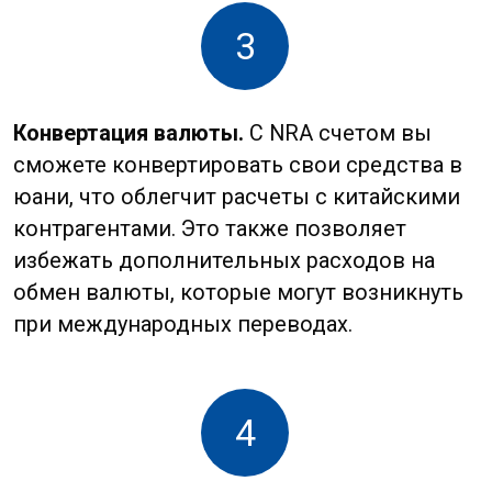
5
Повышение доверия со стороны местных
партнеров.
Имея NRA счет в Китае, вы
демонстрируете своим местным
партнерам серьезность намерений и
готовность к долгосрочному
сотрудничеству. Это может повысить
уровень доверия и упростить
установление деловых отношений.
Как открыть NRA счет
в КНР?
Шаг 1