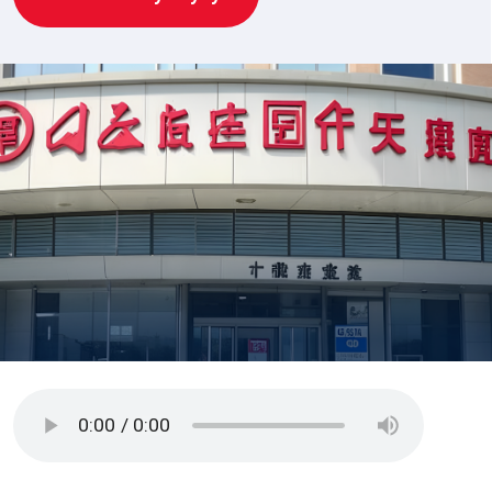
В условиях глобализации экономики и
растущих возможностей для ведения
бизнеса за пределами своей страны,
открытие NRA (Non-Resident Account)
счета в Китае становится важным
шагом для иностранных компаний –
нерезидентов КНР. Этот процесс
позволяет эффективно управлять