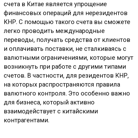
Доступ к местному рынку.
Открытие NRA
счета в китайском банке позволяет вам
получать доступ к финансовым услугам и
продуктам местных банков, а также
участвовать в сделках с локальными
компаниями на территории Китая. Это
открывает новые возможности для роста
и развития вашего бизнеса, позволяя вам
быть более конкурентоспособными на
рынке.
3
Конвертация валюты.
С NRA счетом вы
сможете конвертировать свои средства в
юани, что облегчит расчеты с китайскими