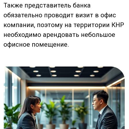
2. Учитывайте валютные
ограничения
Хотя NRA счета позволяют
проводить операции в юанях и
других валютах, важно быть в
курсе валютных ограничений,
которые могут действовать в
Китае. Это поможет избежать
проблем с переводами и
расчетами.