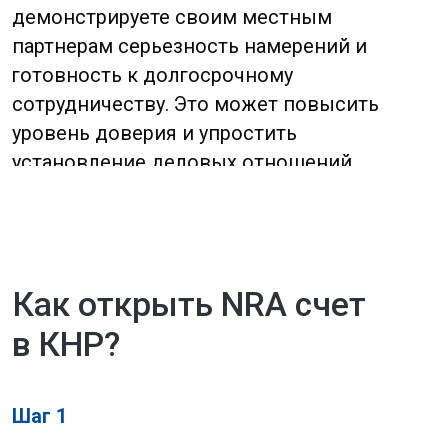
по направлениям бизнеса.
Industrial and Commercial Bank
of China (ICBC)
: Предлагает
конкурентные условия для
открытия NRA счетов, есть
требования по оборотам,
необходима рекомендация
от китайского партнера.
Bank of Shanghai:
городской банк,
принимает активное участие
в международных расчетах,
обязательно наличие партнера в
г. Шанхае, желательно
зарегистрированного в одной
из СЭЗ Шанхай.