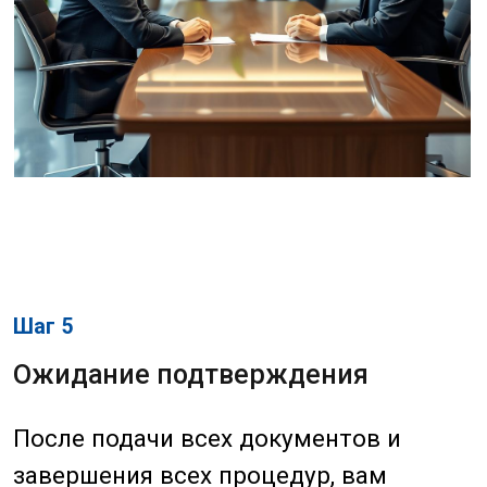
3. Ознакомьтесь с
налоговыми обязательствами
Открытие NRA счета может иметь
налоговые последствия для
вашего бизнеса. Рекомендуется
проконсультироваться с
налоговым консультантом, чтобы
понять, как это может повлиять
на вашу налоговую отчетность и
обязательства.