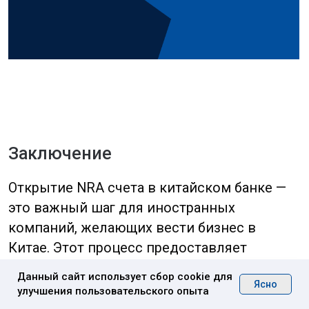
Мы перезвоним в
течение 20 минут
Заполнить
Подписаться
Хотите быть в курсе последних
событий? Подпишитесь на наши
Данный сайт использует сбор cookie для
Ясно
новостные обновления,
улучшения пользовательского опыта
чтобы получать свежие новости